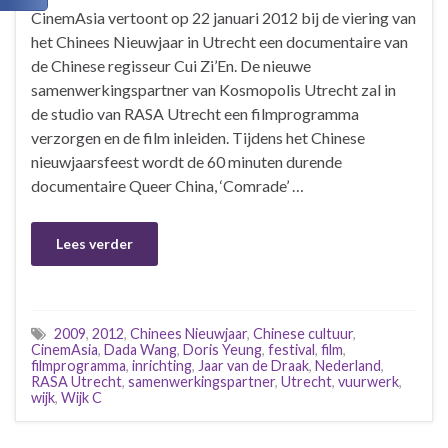
CinemAsia vertoont op 22 januari 2012 bij de viering van
het Chinees Nieuwjaar in Utrecht een documentaire van
de Chinese regisseur Cui Zi’En. De nieuwe
samenwerkingspartner van Kosmopolis Utrecht zal in
de studio van RASA Utrecht een filmprogramma
verzorgen en de film inleiden. Tijdens het Chinese
nieuwjaarsfeest wordt de 60 minuten durende
documentaire Queer China, ‘Comrade’ …
Lees verder
2009
,
2012
,
Chinees Nieuwjaar
,
Chinese cultuur
,
CinemAsia
,
Dada Wang
,
Doris Yeung
,
festival
,
film
,
filmprogramma
,
inrichting
,
Jaar van de Draak
,
Nederland
,
RASA Utrecht
,
samenwerkingspartner
,
Utrecht
,
vuurwerk
,
wijk
,
Wijk C