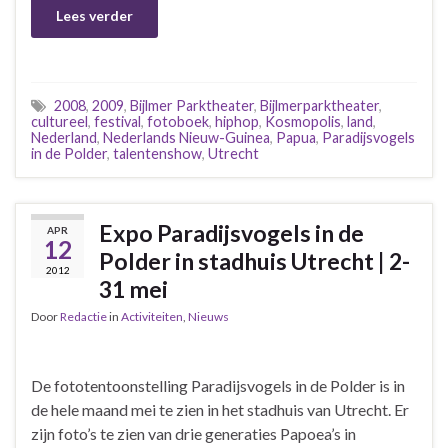
Lees verder
2008
,
2009
,
Bijlmer Parktheater
,
Bijlmerparktheater
,
cultureel
,
festival
,
fotoboek
,
hiphop
,
Kosmopolis
,
land
,
Nederland
,
Nederlands Nieuw-Guinea
,
Papua
,
Paradijsvogels
in de Polder
,
talentenshow
,
Utrecht
Expo Paradijsvogels in de
APR
12
Polder in stadhuis Utrecht | 2-
2012
31 mei
Door
Redactie
in
Activiteiten
,
Nieuws
De fototentoonstelling Paradijsvogels in de Polder is in
de hele maand mei te zien in het stadhuis van Utrecht. Er
zijn foto’s te zien van drie generaties Papoea’s in