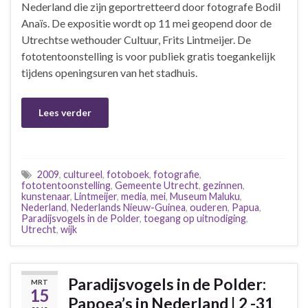
Nederland die zijn geportretteerd door fotografe Bodil
Anaïs. De expositie wordt op 11 mei geopend door de
Utrechtse wethouder Cultuur, Frits Lintmeijer. De
fototentoonstelling is voor publiek gratis toegankelijk
tijdens openingsuren van het stadhuis.
Lees verder
2009
,
cultureel
,
fotoboek
,
fotografie
,
fototentoonstelling
,
Gemeente Utrecht
,
gezinnen
,
kunstenaar
,
Lintmeijer
,
media
,
mei
,
Museum Maluku
,
Nederland
,
Nederlands Nieuw-Guinea
,
ouderen
,
Papua
,
Paradijsvogels in de Polder
,
toegang op uitnodiging
,
Utrecht
,
wijk
Paradijsvogels in de Polder:
MRT
15
Papoea’s in Nederland | 2 -31