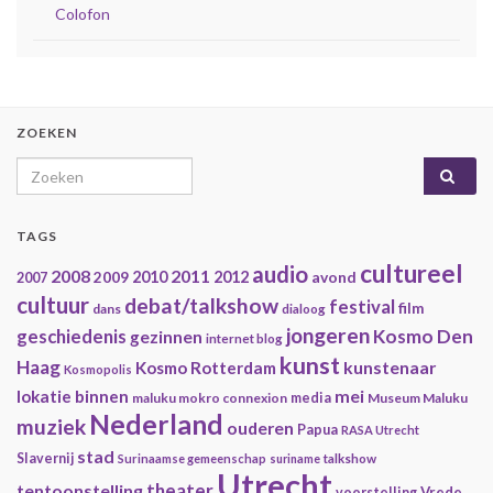
Colofon
ZOEKEN
Search for:
TAGS
cultureel
audio
2008
2011
2009
2010
2012
avond
2007
cultuur
debat/talkshow
festival
film
dans
dialoog
jongeren
geschiedenis
Kosmo Den
gezinnen
internet blog
kunst
Haag
kunstenaar
Kosmo Rotterdam
Kosmopolis
mei
lokatie binnen
maluku mokro connexion
media
Museum Maluku
Nederland
muziek
ouderen
Papua
RASA Utrecht
stad
Slavernij
Surinaamse gemeenschap
suriname
talkshow
Utrecht
theater
tentoonstelling
Vrede
voorstelling