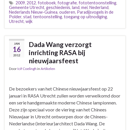
2009
,
2012
,
fotoboek
,
fotografie
,
fototentoonstelling
,
Gemeente Utrecht
,
geschiedenis
,
land
,
mei
,
Nederland
,
Nederlands Nieuw-Guinea
,
ouderen
,
Paradijsvogels in de
Polder
,
stad
,
tentoonstelling
,
toegang op uitnodiging
,
Utrecht
,
wijk
Dada Wang verzorgt
JAN
16
inrichting RASA bij
2012
nieuwjaarsfeest
Door
Icif Coelingh
in
Artikelen
De bezoekers van het Chinese nieuwjaarsfeest op 22
januari in RASA Utrecht zullen worden verwelkomd door
een serie handgemaakte moderne Chinese lampionnen.
Deze zijn speciaal voor de viering van het Chinees
Nieuwjaar in Utrecht ontworpen door de Chinees-
Nederlandse (interieur)architect Dada Wang. De