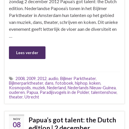
zondag 2 december 2012 Papua’s got talent: the Dutch
edition. Nederlandse Papoea’s tonen in het Bijlmer
Parktheater in Amsterdam hun talenten op het gebied
van muziek, dans, theater, schrijven en koken. Dit unieke
evenement geeft letterlijk de vloer aan de diversiteit en
…
Lees verder
2008
,
2009
,
2012
,
audio
,
Bijlmer Parktheater
,
Bijlmerparktheater
,
dans
,
fotoboek
,
hiphop
,
koken
,
Kosmopolis
,
muziek
,
Nederland
,
Nederlands Nieuw-Guinea
,
ouderen
,
Papua
,
Paradijsvogels in de Polder
,
talentenshow
,
theater
,
Utrecht
Papua’s got talent: the Dutch
NOV
08
edition | 2 december