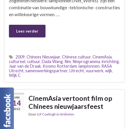
zogeheten netwerk-lampionnen (Net_Works) zijn een
combinatie van bouwkundige -tektonische- constructies
en willekeurige vormen. …
Lees verder
2009
,
Chinees Nieuwjaar
,
Chinese cultuur
,
CinemAsia
,
cultureel
,
cultuur
,
Dada Wang
,
film
,
filmprogramma
,
inrichting
,
Jaar van de Draak
,
Kosmo Rotterdam
,
lampionnen
,
RASA
Utrecht
,
samenwerkingspartner
,
Utrecht
,
vuurwerk
,
wijk
,
Wijk C
CinemAsia vertoont film op
JAN
14
Chinees nieuwjaarsfeest
2012
Door
Icif Coelingh
in
Artikelen