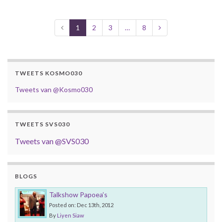
1
2
3
…
8
TWEETS KOSMO030
Tweets van @Kosmo030
TWEETS SVS030
Tweets van @SVS030
BLOGS
Talkshow Papoea’s
Posted on: Dec 13th, 2012
By
Liyen Siaw