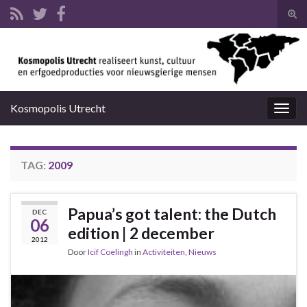
Tog
zoek
Search for:
Kosmopolis Utrecht
Togg
navig
TAG:
2009
Papua’s got talent: the Dutch
DEC
06
edition | 2 december
2012
Door
Icif Coelingh
in
Activiteiten
,
Nieuws