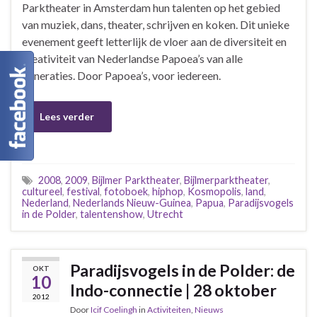
Parktheater in Amsterdam hun talenten op het gebied
van muziek, dans, theater, schrijven en koken. Dit unieke
evenement geeft letterlijk de vloer aan de diversiteit en
creativiteit van Nederlandse Papoea’s van alle
generaties. Door Papoea’s, voor iedereen.
Lees verder
2008
,
2009
,
Bijlmer Parktheater
,
Bijlmerparktheater
,
cultureel
,
festival
,
fotoboek
,
hiphop
,
Kosmopolis
,
land
,
Nederland
,
Nederlands Nieuw-Guinea
,
Papua
,
Paradijsvogels
in de Polder
,
talentenshow
,
Utrecht
Paradijsvogels in de Polder: de
OKT
10
Indo-connectie | 28 oktober
2012
Door
Icif Coelingh
in
Activiteiten
,
Nieuws