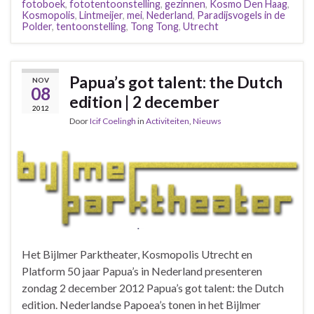
fotoboek
,
fototentoonstelling
,
gezinnen
,
Kosmo Den Haag
,
Kosmopolis
,
Lintmeijer
,
mei
,
Nederland
,
Paradijsvogels in de
Polder
,
tentoonstelling
,
Tong Tong
,
Utrecht
Papua’s got talent: the Dutch
NOV
08
edition | 2 december
2012
Door
Icif Coelingh
in
Activiteiten
,
Nieuws
Het Bijlmer Parktheater, Kosmopolis Utrecht en
Platform 50 jaar Papua’s in Nederland presenteren
zondag 2 december 2012 Papua’s got talent: the Dutch
edition. Nederlandse Papoea’s tonen in het Bijlmer