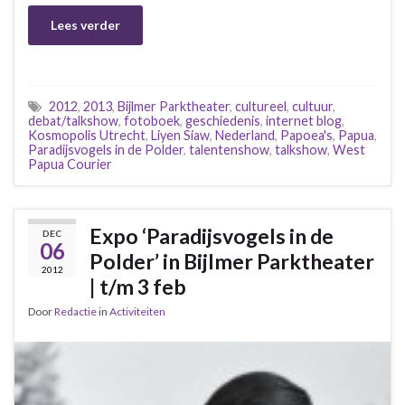
Lees verder
2012
,
2013
,
Bijlmer Parktheater
,
cultureel
,
cultuur
,
debat/talkshow
,
fotoboek
,
geschiedenis
,
internet blog
,
Kosmopolis Utrecht
,
Liyen Siaw
,
Nederland
,
Papoea's
,
Papua
,
Paradijsvogels in de Polder
,
talentenshow
,
talkshow
,
West
Papua Courier
Expo ‘Paradijsvogels in de
DEC
06
Polder’ in Bijlmer Parktheater
2012
| t/m 3 feb
Door
Redactie
in
Activiteiten