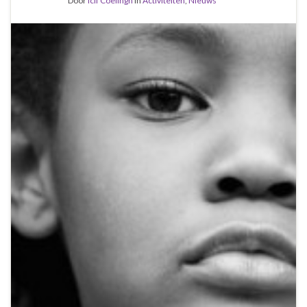
Door
Icif Coelingh
in
Activiteiten
,
Nieuws