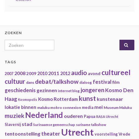
ZOEKEN
Search for:
TAGS
cultureel
audio
2008
2011
2009
2010
2012
avond
2007
cultuur
debat/talkshow
festival
film
dans
dialoog
jongeren
geschiedenis
Kosmo Den
gezinnen
internet blog
kunst
Haag
kunstenaar
Kosmo Rotterdam
Kosmopolis
mei
lokatie binnen
maluku mokro connexion
media
Museum Maluku
Nederland
muziek
ouderen
Papua
RASA Utrecht
stad
Slavernij
Surinaamse gemeenschap
suriname
talkshow
Utrecht
theater
tentoonstelling
Vrede
voorstelling