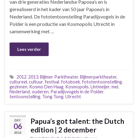
van drie generaties Nederlandse Papoea’s en is
gerealiseerd in het kader van 50 jaar Papoea’s in
Nederland. De fototentoonstelling Paradijsvogels in de
Polder is een productie van Kosmopolis Utrecht in
samenwerking met …
Lees verder
2012
,
2013
,
Bijlmer Parktheater
,
Bijlmerparktheater
,
cultureel
,
cultuur
,
festival
,
fotoboek
,
fototentoonstelling
,
gezinnen
,
Kosmo Den Haag
,
Kosmopolis
,
Lintmeijer
,
mei
,
Nederland
,
ouderen
,
Paradijsvogels in de Polder
,
tentoonstelling
,
Tong Tong
,
Utrecht
Papua’s got talent: the Dutch
DEC
06
edition | 2 december
2012