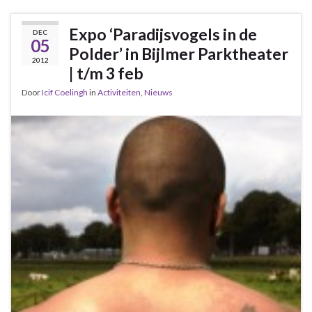
Expo ‘Paradijsvogels in de
DEC
05
Polder’ in Bijlmer Parktheater
2012
| t/m 3 feb
Door
Icif Coelingh
in
Activiteiten
,
Nieuws