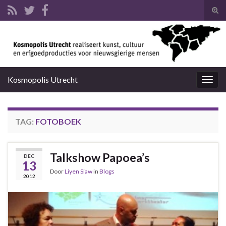
Tog
zoek
Search for:
Kosmopolis Utrecht
Togg
navig
TAG:
FOTOBOEK
Talkshow Papoea’s
DEC
13
Door
Liyen Siaw
in
Blogs
2012