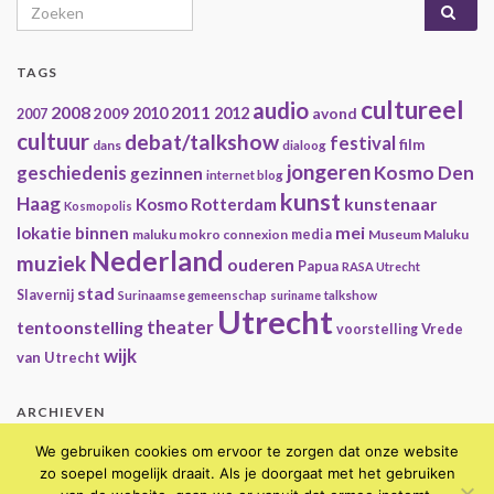
Search for:
TAGS
cultureel
audio
2008
2011
2009
2010
2012
avond
2007
cultuur
debat/talkshow
festival
film
dans
dialoog
jongeren
geschiedenis
Kosmo Den
gezinnen
internet blog
kunst
Haag
kunstenaar
Kosmo Rotterdam
Kosmopolis
mei
lokatie binnen
maluku mokro connexion
media
Museum Maluku
Nederland
muziek
ouderen
Papua
RASA Utrecht
stad
Slavernij
Surinaamse gemeenschap
suriname
talkshow
Utrecht
theater
tentoonstelling
Vrede
voorstelling
wijk
van Utrecht
ARCHIEVEN
Archieven
We gebruiken cookies om ervoor te zorgen dat onze website
zo soepel mogelijk draait. Als je doorgaat met het gebruiken