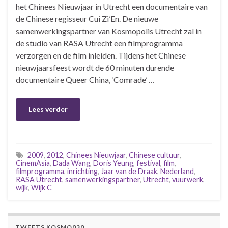
het Chinees Nieuwjaar in Utrecht een documentaire van
de Chinese regisseur Cui Zi’En. De nieuwe
samenwerkingspartner van Kosmopolis Utrecht zal in
de studio van RASA Utrecht een filmprogramma
verzorgen en de film inleiden. Tijdens het Chinese
nieuwjaarsfeest wordt de 60 minuten durende
documentaire Queer China, ‘Comrade’ …
Lees verder
2009
,
2012
,
Chinees Nieuwjaar
,
Chinese cultuur
,
CinemAsia
,
Dada Wang
,
Doris Yeung
,
festival
,
film
,
filmprogramma
,
inrichting
,
Jaar van de Draak
,
Nederland
,
RASA Utrecht
,
samenwerkingspartner
,
Utrecht
,
vuurwerk
,
wijk
,
Wijk C
TWEETS KOSMO030