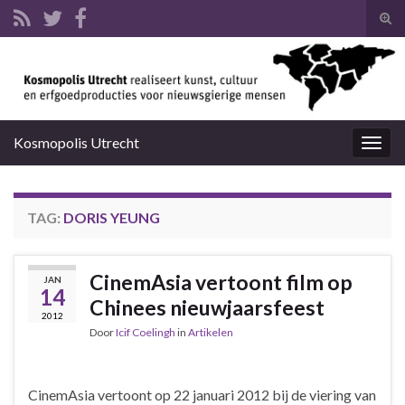
Tog
zoek
Search for:
Kosmopolis Utrecht
Togg
navig
TAG:
DORIS YEUNG
CinemAsia vertoont film op
JAN
14
Chinees nieuwjaarsfeest
2012
Door
Icif Coelingh
in
Artikelen
CinemAsia vertoont op 22 januari 2012 bij de viering van