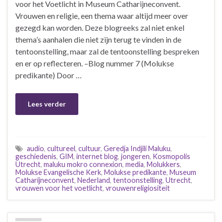
voor het Voetlicht in Museum Catharijneconvent.
Vrouwen en religie, een thema waar altijd meer over
gezegd kan worden. Deze blogreeks zal niet enkel
thema’s aanhalen die niet zijn terug te vinden in de
tentoonstelling, maar zal de tentoonstelling bespreken
en er op reflecteren. –Blog nummer 7 (Molukse
predikante) Door …
Lees verder
audio
,
cultureel
,
cultuur
,
Geredja Indjili Maluku
,
geschiedenis
,
GIM
,
internet blog
,
jongeren
,
Kosmopolis
Utrecht
,
maluku mokro connexion
,
media
,
Molukkers
,
Molukse Evangelische Kerk
,
Molukse predikante
,
Museum
Catharijneconvent
,
Nederland
,
tentoonstelling
,
Utrecht
,
vrouwen voor het voetlicht
,
vrouwenreligiositeit