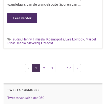
wandelaars van de wandelroute ‘Sporen van …
Lees verder
audio
,
Henry Timisela
,
Kosmopolis
,
Lâle Lombok
,
Marcel
Pinas
,
media
,
Slavernij
,
Utrecht
1
2
3
…
17
TWEETS KOSMO030
Tweets van @Kosmo030