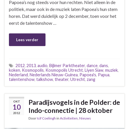
Papoea’s nog steeds voor hun rechten. Niet alleen in de
politiek, maar ook in de muziek laten Papoea’s hun stem
horen. Dat werd duidelijk op 2 december, toen voor het
eerst de talentenshow …
Lees verder
2012
,
2013
,
audio
,
Bijlmer Parktheater
,
dance
,
dans
,
koken
,
Kosmopolis
,
Kosmopolis Utrecht
,
Liyen Siaw
,
muziek
,
Nederland
,
Nederlands Nieuw-Guinea
,
Papoea's
,
Papua
,
talentenshow
,
talkshow
,
theater
,
Utrecht
,
zang
Paradijsvogels in de Polder: de
OKT
10
Indo-connectie | 28 oktober
2012
Door
Icif Coelingh
in
Activiteiten
,
Nieuws