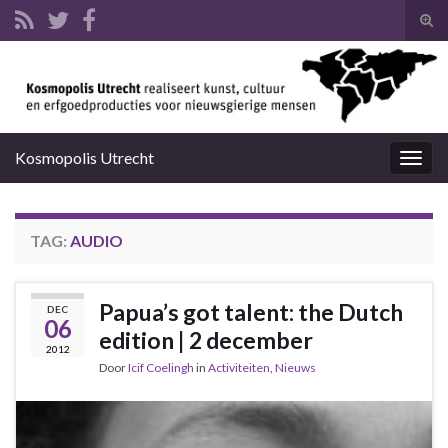
Tog
zoek
Search for:
Kosmopolis Utrecht
Togg
navig
TAG:
AUDIO
Papua’s got talent: the Dutch
DEC
06
edition | 2 december
2012
Door
Icif Coelingh
in
Activiteiten
,
Nieuws