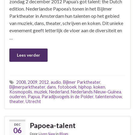
zondag 2 december 2012 Papua’s got talent: the Dutch
edition. Nederlandse Papoea’s tonen in het Bijlmer
Parktheater in Amsterdam hun talenten op het gebied
van muziek, dans, theater, schrijven en koken. Dit unieke
evenement geeft letterlijk de vloer aan de diversiteit en
…
Lees verder
2008
,
2009
,
2012
,
audio
,
Bijlmer Parktheater
,
Bijlmerparktheater
,
dans
,
fotoboek
,
hiphop
,
koken
,
Kosmopolis
,
muziek
,
Nederland
,
Nederlands Nieuw-Guinea
,
ouderen
,
Papua
,
Paradijsvogels in de Polder
,
talentenshow
,
theater
,
Utrecht
Papoea-talent
DEC
06
Door
Liyen Siaw
in
Blogs