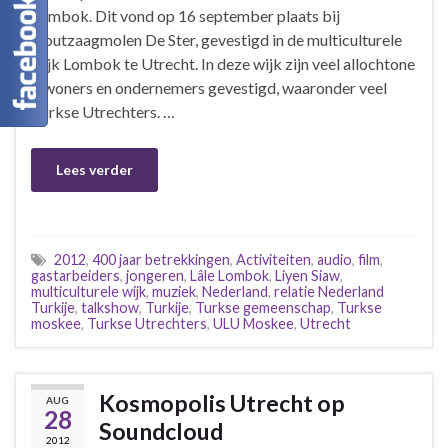
Lombok. Dit vond op 16 september plaats bij
Houtzaagmolen De Ster, gevestigd in de multiculturele
wijk Lombok te Utrecht. In deze wijk zijn veel allochtone
inwoners en ondernemers gevestigd, waaronder veel
Turkse Utrechters. …
Lees verder
2012
,
400 jaar betrekkingen
,
Activiteiten
,
audio
,
film
,
gastarbeiders
,
jongeren
,
Lâle Lombok
,
Liyen Siaw
,
multiculturele wijk
,
muziek
,
Nederland
,
relatie Nederland
Turkije
,
talkshow
,
Turkije
,
Turkse gemeenschap
,
Turkse
moskee
,
Turkse Utrechters
,
ULU Moskee
,
Utrecht
Kosmopolis Utrecht op
AUG
28
Soundcloud
2012