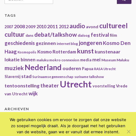
TAGS
cultureel
audio
2008
2011
2009
2010
2012
avond
2007
cultuur
debat/talkshow
festival
film
dans
dialoog
jongeren
geschiedenis
Kosmo Den
gezinnen
internet blog
kunst
Haag
kunstenaar
Kosmo Rotterdam
Kosmopolis
mei
lokatie binnen
maluku mokro connexion
media
Museum Maluku
Nederland
muziek
ouderen
Papua
RASA Utrecht
stad
Slavernij
Surinaamse gemeenschap
suriname
talkshow
Utrecht
theater
tentoonstelling
Vrede
voorstelling
wijk
van Utrecht
ARCHIEVEN
Archieven
We gebruiken cookies om ervoor te zorgen dat onze website
zo soepel mogelijk draait. Als je doorgaat met het gebruiken
van de website, gaan we er vanuit dat ermee instemt.