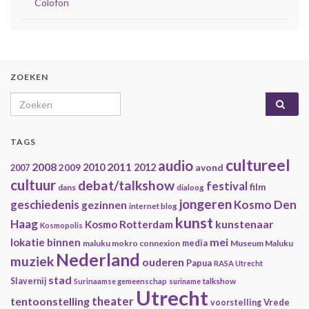
Colofon
ZOEKEN
Search for:
TAGS
cultureel
audio
2008
2011
2009
2010
2012
avond
2007
cultuur
debat/talkshow
festival
film
dans
dialoog
jongeren
geschiedenis
Kosmo Den
gezinnen
internet blog
kunst
Haag
kunstenaar
Kosmo Rotterdam
Kosmopolis
mei
lokatie binnen
maluku mokro connexion
media
Museum Maluku
Nederland
muziek
ouderen
Papua
RASA Utrecht
stad
Slavernij
Surinaamse gemeenschap
suriname
talkshow
Utrecht
theater
tentoonstelling
Vrede
voorstelling