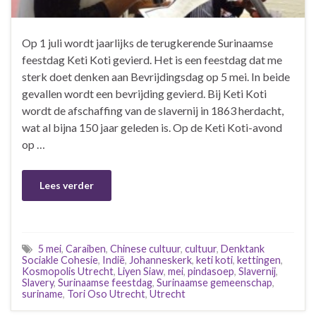
Op 1 juli wordt jaarlijks de terugkerende Surinaamse
feestdag Keti Koti gevierd. Het is een feestdag dat me
sterk doet denken aan Bevrijdingsdag op 5 mei. In beide
gevallen wordt een bevrijding gevierd. Bij Keti Koti
wordt de afschaffing van de slavernij in 1863 herdacht,
wat al bijna 150 jaar geleden is. Op de Keti Koti-avond
op …
Lees verder
5 mei
,
Caraiben
,
Chinese cultuur
,
cultuur
,
Denktank
Sociakle Cohesie
,
Indië
,
Johanneskerk
,
keti koti
,
kettingen
,
Kosmopolis Utrecht
,
Liyen Siaw
,
mei
,
pindasoep
,
Slavernij
,
Slavery
,
Surinaamse feestdag
,
Surinaamse gemeenschap
,
suriname
,
Tori Oso Utrecht
,
Utrecht