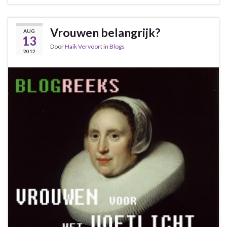
Vrouwen belangrijk?
AUG
13
Door
Haik Vervoort
in
Blogs
2012