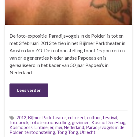
De foto-expositie ‘Paradijsvogels in de Polder’ is tot en
met 3 februari 2013 te zien in het Bijlmer Parktheater in
Amsterdam ZO. De tentoonstelling toont 15 portretten
van drie generaties Nederlandse Papoea’s en is
gerealiseerd in het kader van 50 jaar Papoea’s in
Nederland.
Lees verder
2012
,
Bijlmer Parktheater
,
cultureel
,
cultuur
,
festival
,
fotoboek
,
fototentoonstelling
,
gezinnen
,
Kosmo Den Haag
,
Kosmopolis
,
Lintmeijer
,
mei
,
Nederland
,
Paradijsvogels in de
Polder
,
tentoonstelling
,
Tong Tong
,
Utrecht