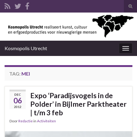
Tog
zoek
Search for:
Kosmopolis Utrecht
Togg
navig
TAG:
MEI
Expo ‘Paradijsvogels in de
DEC
06
Polder’ in Bijlmer Parktheater
2012
| t/m 3 feb
Door
Redactie
in
Activiteiten