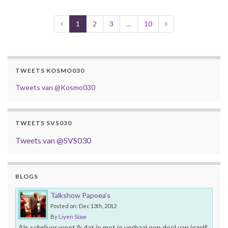
1
2
3
…
10
TWEETS KOSMO030
Tweets van @Kosmo030
TWEETS SVS030
Tweets van @SVS030
BLOGS
Talkshow Papoea’s
Posted on: Dec 13th, 2012
By
Liyen Siaw
Als schrijver weet ik dat je met je verhaal een deel van jezelf