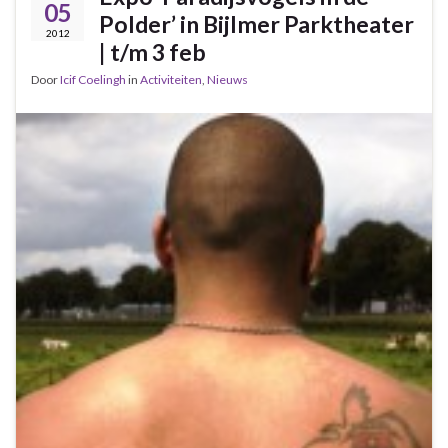
05
Polder’ in Bijlmer Parktheater
2012
| t/m 3 feb
Door
Icif Coelingh
in
Activiteiten
,
Nieuws