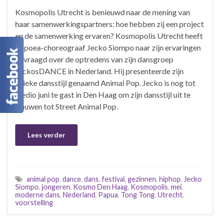
Kosmopolis Utrecht is benieuwd naar de mening van
haar samenwerkingspartners: hoe hebben zij een project
en de samenwerking ervaren? Kosmopolis Utrecht heeft
Papoea-choreograaf Jecko Siompo naar zijn ervaringen
gevraagd over de optredens van zijn dansgroep
JeckosDANCE in Nederland. Hij presenteerde zijn
unieke dansstijl genaamd Animal Pop. Jecko is nog tot
medio juni te gast in Den Haag om zijn dansstijl uit te
bouwen tot Street Animal Pop.
Lees verder
animal pop
,
dance
,
dans
,
festival
,
gezinnen
,
hiphop
,
Jecko
Siompo
,
jongeren
,
Kosmo Den Haag
,
Kosmopolis
,
mei
,
moderne dans
,
Nederland
,
Papua
,
Tong Tong
,
Utrecht
,
voorstelling