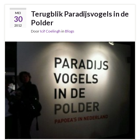
Terugblik Paradijsvogels in de
MEI
30
Polder
2012
Door
Icif Coelingh
in
Blogs