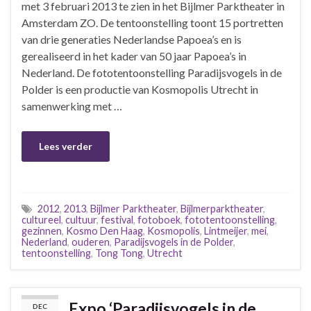
met 3 februari 2013 te zien in het Bijlmer Parktheater in
Amsterdam ZO. De tentoonstelling toont 15 portretten
van drie generaties Nederlandse Papoea’s en is
gerealiseerd in het kader van 50 jaar Papoea’s in
Nederland. De fototentoonstelling Paradijsvogels in de
Polder is een productie van Kosmopolis Utrecht in
samenwerking met …
Lees verder
2012
,
2013
,
Bijlmer Parktheater
,
Bijlmerparktheater
,
cultureel
,
cultuur
,
festival
,
fotoboek
,
fototentoonstelling
,
gezinnen
,
Kosmo Den Haag
,
Kosmopolis
,
Lintmeijer
,
mei
,
Nederland
,
ouderen
,
Paradijsvogels in de Polder
,
tentoonstelling
,
Tong Tong
,
Utrecht
Expo ‘Paradijsvogels in de
DEC