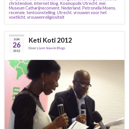
christendom
,
internet blog
,
Kosmopolis Utrecht
,
mei
,
Museum Catharijneconvent
,
Nederland
,
Petronella Moens
,
recensie
,
tentoonstelling
,
Utrecht
,
vrouwen voor het
voetlicht
,
vrouwenreligiositeit
Keti Koti 2012
JUN
26
Door
Liyen Siaw
in
Blogs
2012