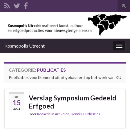
Tog
zoek
Search for:
Kosmopolis Utrecht
Togg
navig
CATEGORIE:
PUBLICATIES
Publicaties voortkomend uit of gebaseerd op het werk van KU
Verslag Symposium Gedeeld
OKT
15
Erfgoed
2011
Door
Redactie
in
Artikelen
,
Kennis
,
Publicaties