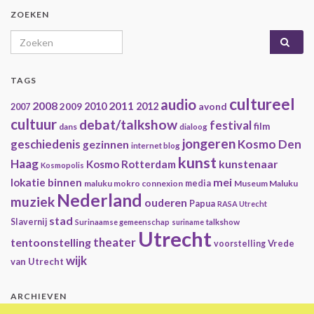
ZOEKEN
Search for:
TAGS
cultureel
audio
2008
2011
2009
2010
2012
avond
2007
cultuur
debat/talkshow
festival
film
dans
dialoog
jongeren
geschiedenis
Kosmo Den
gezinnen
internet blog
kunst
Haag
kunstenaar
Kosmo Rotterdam
Kosmopolis
mei
lokatie binnen
maluku mokro connexion
media
Museum Maluku
Nederland
muziek
ouderen
Papua
RASA Utrecht
stad
Slavernij
Surinaamse gemeenschap
suriname
talkshow
Utrecht
theater
tentoonstelling
Vrede
voorstelling
wijk
van Utrecht
ARCHIEVEN