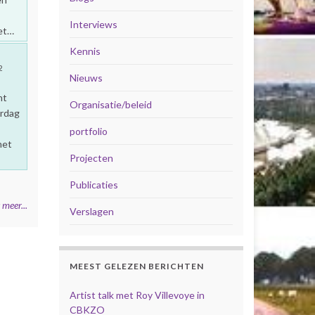
Interviews
het…
Kennis
2
Nieuws
ht
Organisatie/beleid
ardag
portfolio
met
Projecten
Publicaties
 meer...
Verslagen
MEEST GELEZEN BERICHTEN
Artist talk met Roy Villevoye in
CBKZO