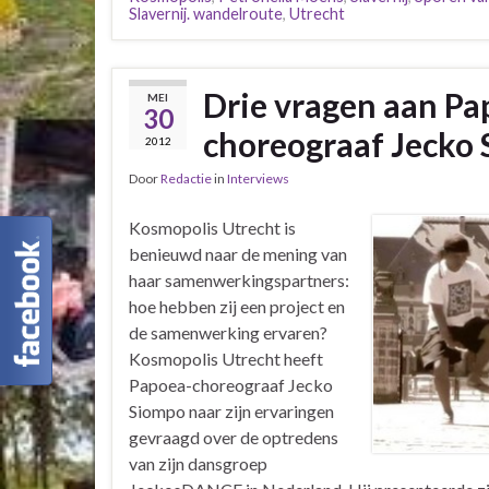
Slavernij. wandelroute
,
Utrecht
Drie vragen aan Pa
MEI
30
choreograaf Jecko
2012
Door
Redactie
in
Interviews
Kosmopolis Utrecht is
benieuwd naar de mening van
haar samenwerkingspartners:
hoe hebben zij een project en
de samenwerking ervaren?
Kosmopolis Utrecht heeft
Papoea-choreograaf Jecko
Siompo naar zijn ervaringen
gevraagd over de optredens
van zijn dansgroep