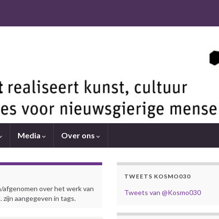
Media
Over ons
TWEETS KOSMO030
en/afgenomen over het werk van
Tweets van @Kosmo030
c. zijn aangegeven in tags.