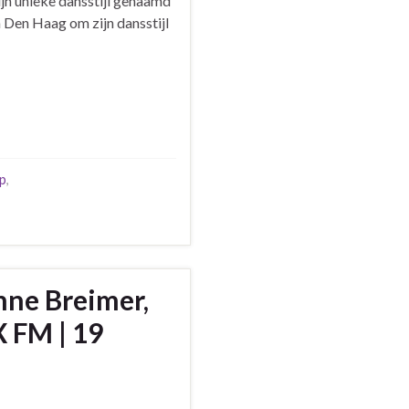
jn unieke dansstijl genaamd
n Den Haag om zijn dansstijl
p
,
nne Breimer,
 FM | 19