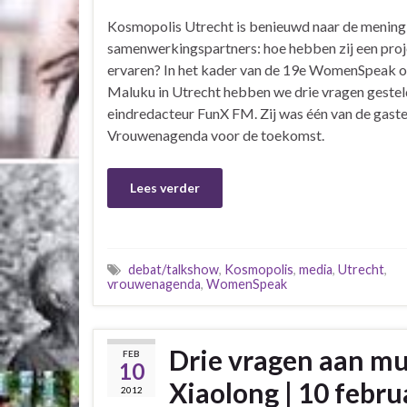
Kosmopolis Utrecht is benieuwd naar de mening
samenwerkingspartners: hoe hebben zij een pro
ervaren? In het kader van de 19e WomenSpeak 
Maluku in Utrecht hebben we drie vragen gestel
eindredacteur FunX FM. Zij was één van de gaste
Vrouwenagenda voor de toekomst.
Lees verder
debat/talkshow
,
Kosmopolis
,
media
,
Utrecht
,
vrouwenagenda
,
WomenSpeak
Drie vragen aan m
FEB
10
Xiaolong | 10 febru
2012