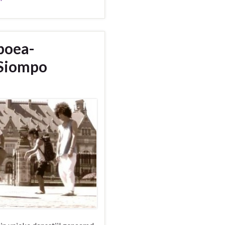
poea-
 Siompo