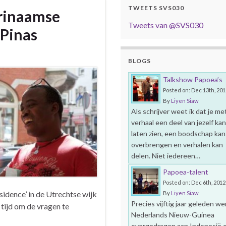
TWEETS SVS030
urinaamse
Tweets van @SVS030
 Pinas
BLOGS
Talkshow Papoea’s
Posted on: Dec 13th, 201
By
Liyen Siaw
Als schrijver weet ik dat je met
verhaal een deel van jezelf kan
laten zien, een boodschap kan
overbrengen en verhalen kan
delen. Niet iedereen…
Papoea-talent
Posted on: Dec 6th, 2012
esidence’ in de Utrechtse wijk
By
Liyen Siaw
Precies vijftig jaar geleden we
tijd om de vragen te
Nederlands Nieuw-Guinea
overgedragen aan Indonesië 