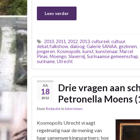
Lees verder
2010
,
2011
,
2012
,
2013
,
cultureel
,
cultuur
,
debat/talkshow
,
dialoog
,
Galerie SANAA
,
gezinnen
,
jongeren
,
Kosmopolis
,
kunst
,
kunstenaar
,
Marcel
Pinas
,
Moengo
,
Slavernij
,
Surinaamse gemeenschap
,
suriname
,
Utrecht
Drie vragen aan sch
JUL
18
Petronella Moens 
2012
Door
Redactie
in
Interviews
Kosmopolis Utrecht vraagt
regelmatig naar de mening van
haar samenwerkingspartners: hoe