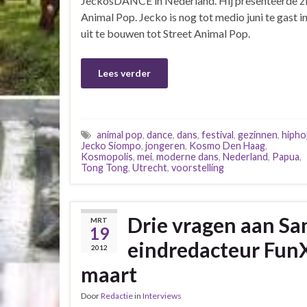
JeckosDANCE in Nederland. Hij presenteerde zi
Animal Pop. Jecko is nog tot medio juni te gast i
uit te bouwen tot Street Animal Pop.
Lees verder
animal pop
,
dance
,
dans
,
festival
,
gezinnen
,
hipho
Jecko Siompo
,
jongeren
,
Kosmo Den Haag
,
Kosmopolis
,
mei
,
moderne dans
,
Nederland
,
Papua
,
Tong Tong
,
Utrecht
,
voorstelling
Drie vragen aan Sa
MRT
19
eindredacteur FunX
2012
maart
Door
Redactie
in
Interviews