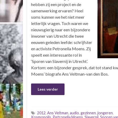
hebben zij een project en de
samenwerking ervaren? Heel
soms kunnen we het niet meer
letterlijk vragen. Toch waren we
nieuwsgierig naar een bijzondere
inwoner van Utrecht die twee
eeuwen geleden leefde: schrijfster
en activiste Petronella Moens. Zij
speelt een interessante rol in
‘Sporen van Slavernij in Utrecht’.
Kortom: een bijzonder gesprek, dat tot stand 
Moens’ biografe Ans Veltman-van den Bos.
Lees verder
2012
,
Ans Veltman
,
audio
,
gezinnen
,
jongeren
,
Kosmopolis
,
Petronella Moens
,
Slavernij
,
Sporen va