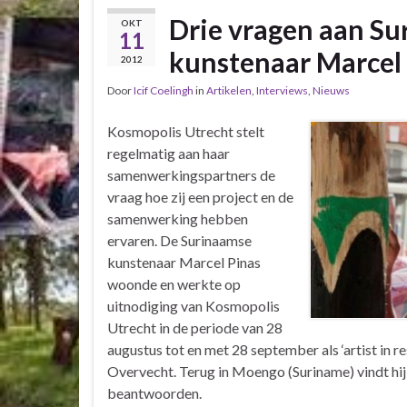
Drie vragen aan S
OKT
11
kunstenaar Marcel
2012
Door
Icif Coelingh
in
Artikelen
,
Interviews
,
Nieuws
Kosmopolis Utrecht stelt
regelmatig aan haar
samenwerkingspartners de
vraag hoe zij een project en de
samenwerking hebben
ervaren. De Surinaamse
kunstenaar Marcel Pinas
woonde en werkte op
uitnodiging van Kosmopolis
Utrecht in de periode van 28
augustus tot en met 28 september als ‘artist in r
Overvecht. Terug in Moengo (Suriname) vindt hij 
beantwoorden.