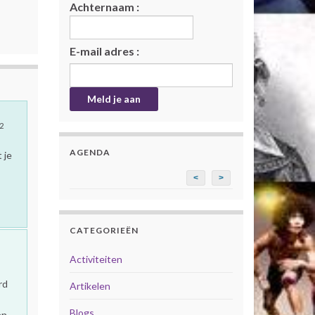
Achternaam :
E-mail adres :
2
AGENDA
 je
<
>
CATEGORIEËN
Activiteiten
rd
Artikelen
Blogs
en