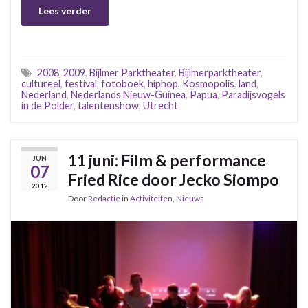
Lees verder
2008
,
2009
,
Bijlmer Parktheater
,
Bijlmerparktheater
,
cultureel
,
festival
,
fotoboek
,
hiphop
,
Kosmopolis
,
land
,
Nederland
,
Nederlands Nieuw-Guinea
,
Papua
,
Paradijsvogels
in de Polder
,
talentenshow
,
Utrecht
11 juni: Film & performance
JUN
07
Fried Rice door Jecko Siompo
2012
Door
Redactie
in
Activiteiten
,
Nieuws