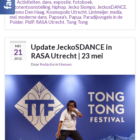
Activiteiten
,
dans
,
expostie
,
fotoboek
,
fototentoonstelling
,
hiphop
,
Jecko Siompo
,
JeckosDANCE
,
Kosmo Den Haag
,
Kosmopolis Utrecht
,
Lintmeijer
,
media
,
mei
,
moderne dans
,
Papoea's
,
Papua
,
Paradijsvogels in de
Polder
,
PidP
,
RASA Utrecht
,
Tong Tong
Update JeckoSDANCE in
MEI
21
RASA Utrecht | 23 mei
2012
Door
Redactie
in
Nieuws