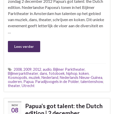
zondag 2 december 2012 Papua’s got talent: the Dutch
edition. Nederlandse Papoea’s tonen in het Bijlmer
Parktheater in Amsterdam hun talenten op het gebied
van muziek, dans, theater, schrijven en koken. Dit unieke
evenement geeft letterlijk de vloer aan de diversiteit en
…
Lees verder
2008
,
2009
,
2012
,
audio
,
Bijlmer Parktheater
,
Bijlmerparktheater
,
dans
,
fotoboek
,
hiphop
,
koken
,
Kosmopolis
,
muziek
,
Nederland
,
Nederlands Nieuw-Guinea
,
ouderen
,
Papua
,
Paradijsvogels in de Polder
,
talentenshow
,
theater
,
Utrecht
Papua’s got talent: the Dutch
NOV
08
edition | 2 december