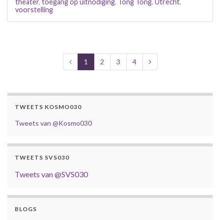
theater
,
toegang op uitnodiging
,
Tong Tong
,
Utrecht
,
voorstelling
1
2
3
4
TWEETS KOSMO030
Tweets van @Kosmo030
TWEETS SVS030
Tweets van @SVS030
BLOGS