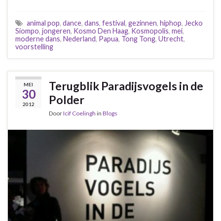
animal pop
,
dance
,
dans
,
festival
,
gezinnen
,
hiphop
,
Jecko
Siompo
,
jongeren
,
Kosmo Den Haag
,
Kosmopolis
,
mei
,
moderne dans
,
Nederland
,
Papua
,
Tong Tong
,
Utrecht
,
voorstelling
Terugblik Paradijsvogels in de
MEI
30
Polder
2012
Door
Icif Coelingh
in
Blogs