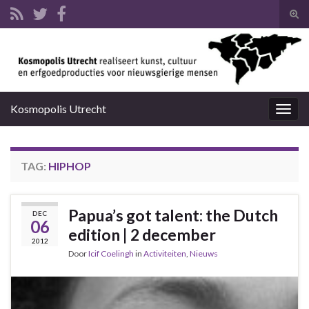
Tog
zoek
Search for:
Kosmopolis Utrecht
Togg
navig
TAG:
HIPHOP
Papua’s got talent: the Dutch
DEC
06
edition | 2 december
2012
Door
Icif Coelingh
in
Activiteiten
,
Nieuws