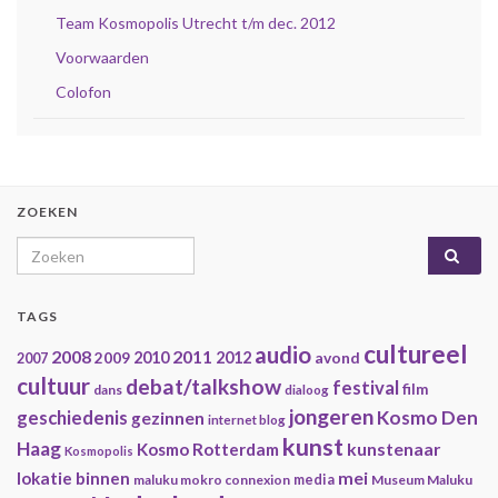
Team Kosmopolis Utrecht t/m dec. 2012
Voorwaarden
Colofon
ZOEKEN
Search for:
TAGS
cultureel
audio
2008
2011
2009
2010
2012
avond
2007
cultuur
debat/talkshow
festival
film
dans
dialoog
jongeren
geschiedenis
Kosmo Den
gezinnen
internet blog
kunst
Haag
kunstenaar
Kosmo Rotterdam
Kosmopolis
mei
lokatie binnen
maluku mokro connexion
media
Museum Maluku