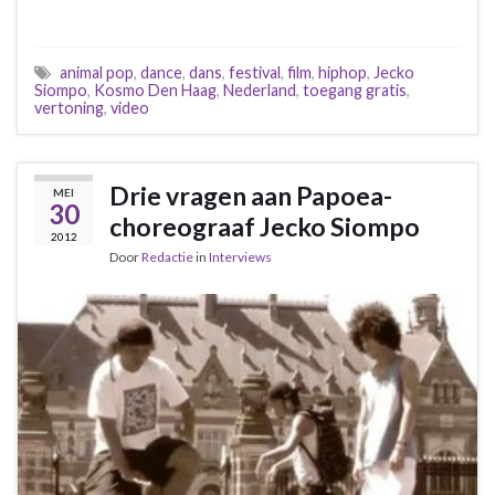
animal pop
,
dance
,
dans
,
festival
,
film
,
hiphop
,
Jecko
Siompo
,
Kosmo Den Haag
,
Nederland
,
toegang gratis
,
vertoning
,
video
Drie vragen aan Papoea-
MEI
30
choreograaf Jecko Siompo
2012
Door
Redactie
in
Interviews