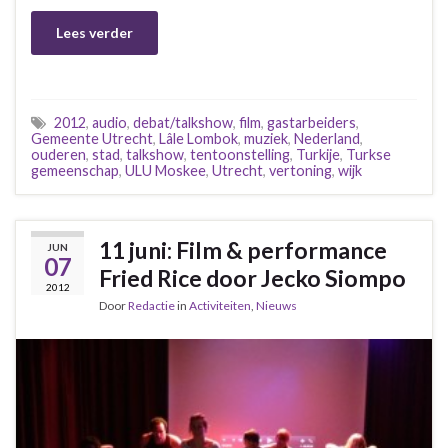
Lees verder
2012
,
audio
,
debat/talkshow
,
film
,
gastarbeiders
,
Gemeente Utrecht
,
Lâle Lombok
,
muziek
,
Nederland
,
ouderen
,
stad
,
talkshow
,
tentoonstelling
,
Turkije
,
Turkse
gemeenschap
,
ULU Moskee
,
Utrecht
,
vertoning
,
wijk
11 juni: Film & performance
JUN
07
Fried Rice door Jecko Siompo
2012
Door
Redactie
in
Activiteiten
,
Nieuws