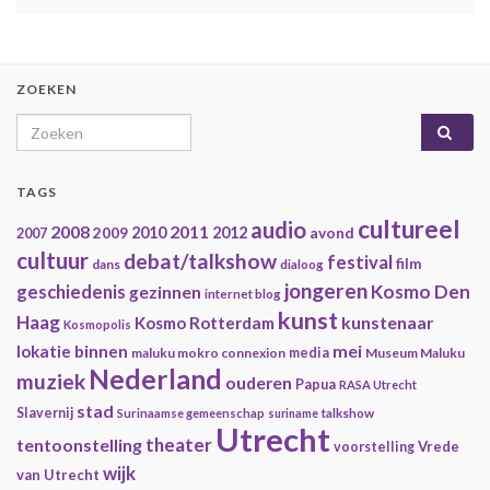
ZOEKEN
Search for:
TAGS
cultureel
audio
2008
2011
2009
2010
2012
avond
2007
cultuur
debat/talkshow
festival
film
dans
dialoog
jongeren
geschiedenis
Kosmo Den
gezinnen
internet blog
kunst
Haag
kunstenaar
Kosmo Rotterdam
Kosmopolis
mei
lokatie binnen
maluku mokro connexion
media
Museum Maluku
Nederland
muziek
ouderen
Papua
RASA Utrecht
stad
Slavernij
Surinaamse gemeenschap
suriname
talkshow
Utrecht
theater
tentoonstelling
Vrede
voorstelling
wijk
van Utrecht