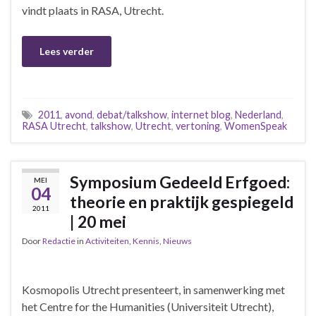
vindt plaats in RASA, Utrecht.
Lees verder
2011
,
avond
,
debat/talkshow
,
internet blog
,
Nederland
,
RASA Utrecht
,
talkshow
,
Utrecht
,
vertoning
,
WomenSpeak
Symposium Gedeeld Erfgoed:
MEI
04
theorie en praktijk gespiegeld
2011
| 20 mei
Door
Redactie
in
Activiteiten
,
Kennis
,
Nieuws
Kosmopolis Utrecht presenteert, in samenwerking met
het Centre for the Humanities (Universiteit Utrecht),