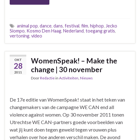
animal pop
,
dance
,
dans
,
festival
,
film
,
hiphop
,
Jecko
Siompo
,
Kosmo Den Haag
,
Nederland
,
toegang gratis
,
vertoning
,
video
WomenSpeak! – Make the
OKT
28
change | 30 november
2011
Door
Redactie
in
Activiteiten
,
Nieuws
De 17e editie van WomenSpeak! staat in het teken van
changemakers van de campagne WE CAN end all
violence against women. Op 30 november 2011 tonen
Utrechtse WE CAN-partners goede voorbeelden van
wat jij kunt doen tegen geweld tegen vrouwen plus
verhalen over hoe anderen verschil maken. De avond