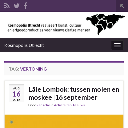
Tog
zoek
Search for:
Kosmopolis Utrecht
Togg
navig
TAG:
VERTONING
Lâle Lombok: tussen molen en
AUG
16
moskee |16 september
2012
Door
Redactie
in
Activiteiten
,
Nieuws