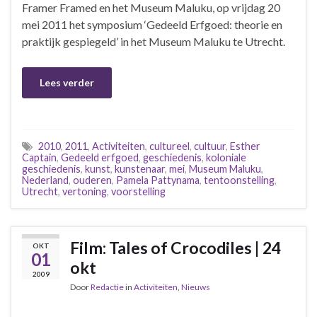
Framer Framed en het Museum Maluku, op vrijdag 20
mei 2011 het symposium ‘Gedeeld Erfgoed: theorie en
praktijk gespiegeld’ in het Museum Maluku te Utrecht.
Lees verder
2010
,
2011
,
Activiteiten
,
cultureel
,
cultuur
,
Esther
Captain
,
Gedeeld erfgoed
,
geschiedenis
,
koloniale
geschiedenis
,
kunst
,
kunstenaar
,
mei
,
Museum Maluku
,
Nederland
,
ouderen
,
Pamela Pattynama
,
tentoonstelling
,
Utrecht
,
vertoning
,
voorstelling
Film: Tales of Crocodiles | 24
OKT
01
okt
2009
Door
Redactie
in
Activiteiten
,
Nieuws