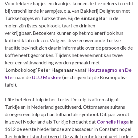
Voor lekkere hapjes en drankjes kunnen de bezoekers terecht
bij verschillende kraampjes, o.a. van Bakkerij Delight en met
Turkse hapjes en Turkse thee. Bij de
Bintang Bar
in de
molen zijn ijsjes, spekkoek, taart en drinken
verkrijgbaar. Bezoekers kunnen op het molenerf ook hun
koffiedik laten lezen. Volgens deze eeuwenoude Turkse
traditie bevindt zich daarin informatie over de persoon die de
koffie heeft gedronken. Tijdens het evenement kan twee
keer een wijkwandeling worden gemaakt met
‘Lombokoloog’
Peter Hagenaar
vanaf
Houtzaagmolen De
Ster
naar de
ULU Moskee
(inschrijven bij de Kosmopolis-
tafel).
Lâle
betekent tulp in het Turks. De tulp is afkomstig uit
Turkije en in Nederland gecultiveerd. Ottomaanse sultans
droegen een tulp op hun tulband als symbool. Dit jaar wordt
in zowel Nederland als Turkije herdacht dat
Cornelis Haga
in
1612 de eerste Nederlandse ambassadeur in Constantinopel
(het huidige Istanbul) werd. De wijk Lombok kent veel Turkse