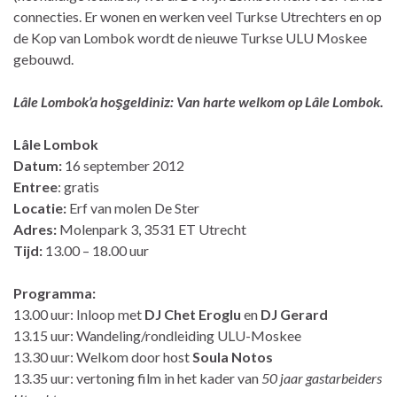
connecties. Er wonen en werken veel Turkse Utrechters en op
de Kop van Lombok wordt de nieuwe Turkse ULU Moskee
gebouwd.
Lâle Lombok’a hoşgeldiniz: Van harte welkom op Lâle Lombok.
Lâle Lombok
Datum:
16 september 2012
Entree
: gratis
Locatie:
Erf van molen De Ster
Adres:
Molenpark 3, 3531 ET Utrecht
Tijd:
13.00 – 18.00 uur
Programma:
13.00 uur: Inloop met
DJ Chet Eroglu
en
DJ Gerard
13.15 uur: Wandeling/rondleiding ULU-Moskee
13.30 uur: Welkom door host
Soula Notos
13.35 uur: vertoning film in het kader van
50 jaar gastarbeiders