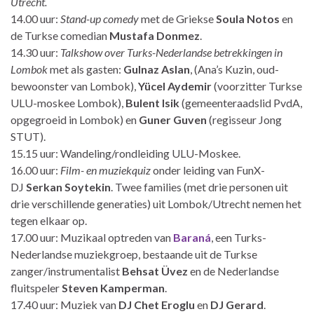
Utrecht.
14.00 uur:
Stand-up
comedy
met de Griekse
Soula Notos
en
de Turkse comedian
Mustafa Donmez
.
14.30 uur:
Talkshow over Turks-Nederlandse betrekkingen in
Lombok
met als gasten:
Gulnaz Aslan
, (Ana’s Kuzin, oud-
bewoonster van Lombok),
Yücel Aydemir
(voorzitter Turkse
ULU-moskee Lombok),
Bulent Isik
(gemeenteraadslid PvdA,
opgegroeid in Lombok) en
Guner Guven
(regisseur Jong
STUT).
15.15 uur: Wandeling/rondleiding ULU-Moskee.
16.00 uur:
Film- en muziekquiz
onder leiding van FunX-
DJ
Serkan Soytekin
. Twee families (met drie personen uit
drie verschillende generaties) uit Lombok/Utrecht nemen het
tegen elkaar op.
17.00 uur: Muzikaal optreden van
Baraná
, een Turks-
Nederlandse muziekgroep, bestaande uit de Turkse
zanger/instrumentalist
Behsat Üvez
en de Nederlandse
fluitspeler
Steven Kamperman
.
17.40 uur: Muziek van
DJ Chet Eroglu
en
DJ Gerard
.