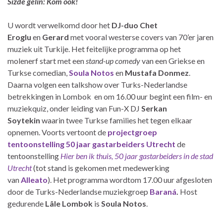
Sizde gelin: Kom ook!
U wordt verwelkomd door het
DJ-duo Chet
Eroglu
en
Gerard
met vooral westerse covers van 70’er jaren
muziek uit Turkije. Het feitelijke programma op het
molenerf start met een
stand-up comedy
van een Griekse en
Turkse comedian,
Soula Notos
en
Mustafa Donmez
.
Daarna volgen een talkshow over Turks-Nederlandse
betrekkingen in Lombok en om 16.00 uur begint een film- en
muziekquiz, onder leiding van Fun-X DJ
Serkan
Soytekin
waarin twee Turkse families het tegen elkaar
opnemen. Voorts vertoont de
projectgroep
tentoonstelling 50 jaar gastarbeiders Utrecht
de
tentoonstelling
Hier ben ik thuis, 50 jaar gastarbeiders in de stad
Utrecht
(tot stand is gekomen met medewerking
van
Alleato
). Het programma wordtom 17.00 uur afgesloten
door de Turks-Nederlandse muziekgroep
Baraná
.
Host
gedurende
Lâle Lombok
is
Soula Notos
.