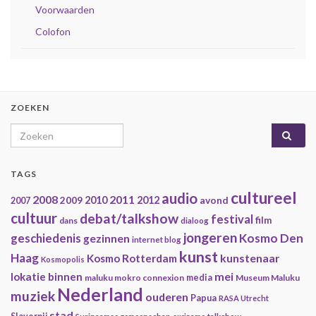
Voorwaarden
Colofon
ZOEKEN
Search for:
TAGS
cultureel
audio
2008
2011
2009
2010
2012
avond
2007
cultuur
debat/talkshow
festival
film
dans
dialoog
jongeren
geschiedenis
Kosmo Den
gezinnen
internet blog
kunst
Haag
kunstenaar
Kosmo Rotterdam
Kosmopolis
mei
lokatie binnen
maluku mokro connexion
media
Museum Maluku
Nederland
muziek
ouderen
Papua
RASA Utrecht
stad