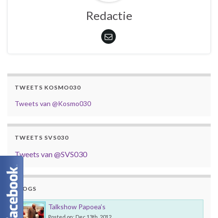
Redactie
TWEETS KOSMO030
Tweets van @Kosmo030
TWEETS SVS030
Tweets van @SVS030
BLOGS
Talkshow Papoea’s
Posted on: Dec 13th, 2012