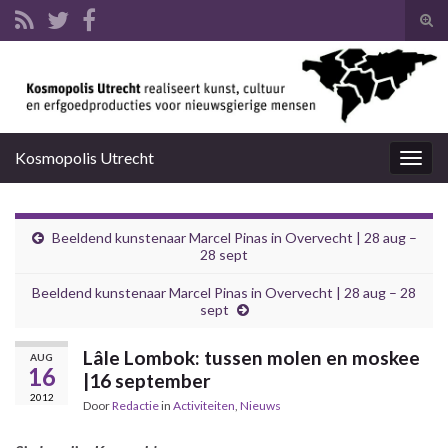
Tog
zoek
Search for:
Kosmopolis Utrecht
Togg
navig
Beeldend kunstenaar Marcel Pinas in Overvecht | 28 aug –
28 sept
Beeldend kunstenaar Marcel Pinas in Overvecht | 28 aug – 28
sept
Lâle Lombok: tussen molen en moskee
AUG
16
|16 september
2012
Door
Redactie
in
Activiteiten
,
Nieuws