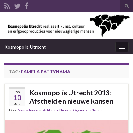
Tog
zoek
Search for:
Kosmopolis Utrecht
Togg
navig
TAG:
PAMELA PATTYNAMA
Kosmopolis Utrecht 2013:
JAN
10
Afscheid en nieuwe kansen
2013
Door
Nancy Jouwe
in
Artikelen
,
Nieuws
,
Organisatie/beleid