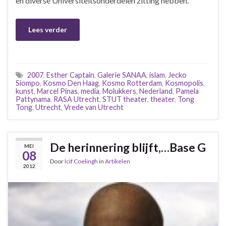
en diverse Universiteitsonderdelen zitting hebben.
Lees verder
2007
,
Esther Captain
,
Galerie SANAA
,
islam
,
Jecko
Siompo
,
Kosmo Den Haag
,
Kosmo Rotterdam
,
Kosmopolis
,
kunst
,
Marcel Pinas
,
media
,
Molukkers
,
Nederland
,
Pamela
Pattynama
,
RASA Utrecht
,
STUT theater
,
theater
,
Tong
Tong
,
Utrecht
,
Vrede van Utrecht
De herinnering blijft,…Base G
MEI
08
Door
Icif Coelingh
in
Artikelen
2012