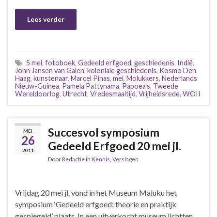
Lees verder
5 mei
,
fotoboek
,
Gedeeld erfgoed
,
geschiedenis
,
Indië
,
John Jansen van Galen
,
koloniale geschiedenis
,
Kosmo Den
Haag
,
kunstenaar
,
Marcel Pinas
,
mei
,
Molukkers
,
Nederlands
Nieuw-Guinea
,
Pamela Pattynama
,
Papoea's
,
Tweede
Wereldoorlog
,
Utrecht
,
Vredesmaaltijd
,
Vrijheidsrede
,
WOII
Succesvol symposium
MEI
26
Gedeeld Erfgoed 20 mei jl.
2011
Door
Redactie
in
Kennis
,
Verslagen
Vrijdag 20 mei jl. vond in het Museum Maluku het
symposium ‘Gedeeld erfgoed: theorie en praktijk
gespiegeld’ plaats. In een uitverkocht museum lichtten