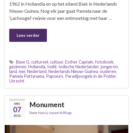
1962 in Hollandia en op het eiland Biak in Nederlands
Nieuw-Guinea. Nog elk jaar gaat Pamela naar de
‘Lachvogel’-reünie voor een ontmoeting met haar …
Lees verder
Base G
,
cultureel
,
cultuur
,
Esther Captain
,
fotoboek
,
gezinnen
,
Hollandia
,
Indië
,
Indische Nederlander
,
jongeren
,
land
,
mei
,
Nederland
,
Nederlands Nieuw-Guinea
,
ouderen
,
Pamela Pattynama
,
Papoea's
,
Paradijsvogels in de Polder
,
Utrecht
Monument
MEI
07
Door
Nancy Jouwe
in
Blogs
2012