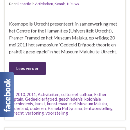
Door
Redactie
in
Activiteiten
,
Kennis
,
Nieuws
Kosmopolis Utrecht presenteert, in samenwerking met
het Centre for the Humanities (Universiteit Utrecht),
Framer Framed en het Museum Maluku, op vrijdag 20
mei 2011 het symposium ‘Gedeeld Erfgoed: theorie en
praktijk gespiegeld’ in het Museum Maluku te Utrecht.
Lees verder
2010
,
2011
,
Activiteiten
,
cultureel
,
cultuur
,
Esther
Captain
,
Gedeeld erfgoed
,
geschiedenis
,
koloniale
geschiedenis
,
kunst
,
kunstenaar
,
mei
,
Museum Maluku
,
Nederland
,
ouderen
,
Pamela Pattynama
,
tentoonstelling
,
Utrecht
,
vertoning
,
voorstelling