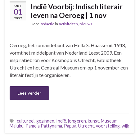
Indië Voorbij: Indisch literair
OKT
01
leven na Oeroeg | 1 nov
2009
Door
Redactie
in
Activiteiten
,
Nieuws
Oeroeg, het romandebuut van Hella S. Haasse uit 1948,
vormt het middelpunt van Nederland Leest 2009. Een
inspiratiebron voor Kosmopolis Utrecht, Bibliotheek
Utrecht en het Centraal Museum om op 1 november een
literair festijn te organiseren.
Lees verder
cultureel
,
gezinnen
,
Indië
,
jongeren
,
kunst
,
Museum
Maluku
,
Pamela Pattynama
,
Papua
,
Utrecht
,
voorstelling
,
wijk