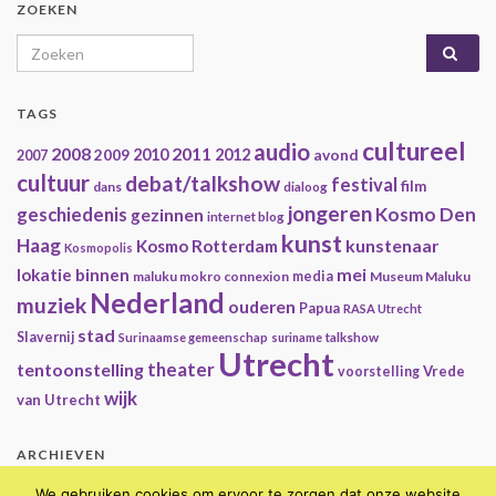
ZOEKEN
Search for:
TAGS
cultureel
audio
2008
2011
2009
2010
2012
avond
2007
cultuur
debat/talkshow
festival
film
dans
dialoog
jongeren
geschiedenis
Kosmo Den
gezinnen
internet blog
kunst
Haag
kunstenaar
Kosmo Rotterdam
Kosmopolis
mei
lokatie binnen
maluku mokro connexion
media
Museum Maluku
Nederland
muziek
ouderen
Papua
RASA Utrecht
stad
Slavernij
Surinaamse gemeenschap
suriname
talkshow
Utrecht
theater
tentoonstelling
Vrede
voorstelling
wijk
van Utrecht
ARCHIEVEN
Archieven
We gebruiken cookies om ervoor te zorgen dat onze website