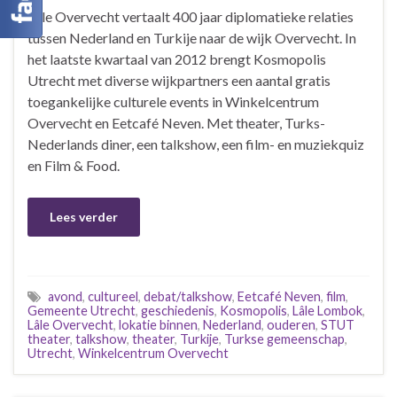
Lâle Overvecht vertaalt 400 jaar diplomatieke relaties
tussen Nederland en Turkije naar de wijk Overvecht. In
het laatste kwartaal van 2012 brengt Kosmopolis
Utrecht met diverse wijkpartners een aantal gratis
toegankelijke culturele events in Winkelcentrum
Overvecht en Eetcafé Neven. Met theater, Turks-
Nederlands diner, een talkshow, een film- en muziekquiz
en Film & Food.
Lees verder
avond
,
cultureel
,
debat/talkshow
,
Eetcafé Neven
,
film
,
Gemeente Utrecht
,
geschiedenis
,
Kosmopolis
,
Lâle Lombok
,
Lâle Overvecht
,
lokatie binnen
,
Nederland
,
ouderen
,
STUT
theater
,
talkshow
,
theater
,
Turkije
,
Turkse gemeenschap
,
Utrecht
,
Winkelcentrum Overvecht