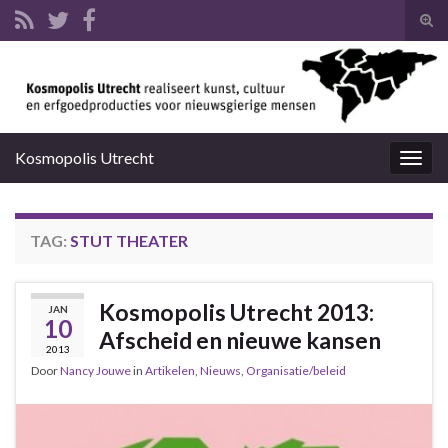
Tog
zoek
Search for:
Kosmopolis Utrecht
Togg
navig
TAG:
STUT THEATER
Kosmopolis Utrecht 2013:
JAN
10
Afscheid en nieuwe kansen
2013
Door
Nancy Jouwe
in
Artikelen
,
Nieuws
,
Organisatie/beleid