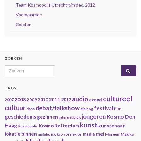
Team Kosmopolis Utrecht t/m dec. 2012
Voorwaarden
Colofon
ZOEKEN
Search for:
TAGS
cultureel
audio
2008
2011
2009
2010
2012
avond
2007
cultuur
debat/talkshow
festival
film
dans
dialoog
jongeren
geschiedenis
Kosmo Den
gezinnen
internet blog
kunst
Haag
kunstenaar
Kosmo Rotterdam
Kosmopolis
mei
lokatie binnen
maluku mokro connexion
media
Museum Maluku