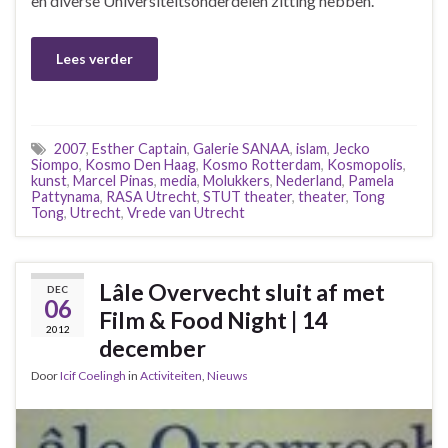
en diverse Universiteitsonderdelen zitting hebben.
Lees verder
2007
,
Esther Captain
,
Galerie SANAA
,
islam
,
Jecko
Siompo
,
Kosmo Den Haag
,
Kosmo Rotterdam
,
Kosmopolis
,
kunst
,
Marcel Pinas
,
media
,
Molukkers
,
Nederland
,
Pamela
Pattynama
,
RASA Utrecht
,
STUT theater
,
theater
,
Tong
Tong
,
Utrecht
,
Vrede van Utrecht
Lâle Overvecht sluit af met
DEC
06
Film & Food Night | 14
2012
december
Door
Icif Coelingh
in
Activiteiten
,
Nieuws