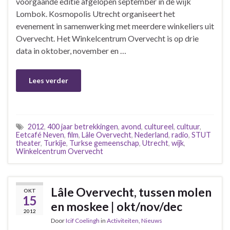
voorgaande editie afgelopen september in de wijk
Lombok. Kosmopolis Utrecht organiseert het
evenement in samenwerking met meerdere winkeliers uit
Overvecht. Het Winkelcentrum Overvecht is op drie
data in oktober, november en …
Lees verder
2012
,
400 jaar betrekkingen
,
avond
,
cultureel
,
cultuur
,
Eetcafé Neven
,
film
,
Lâle Overvecht
,
Nederland
,
radio
,
STUT
theater
,
Turkije
,
Turkse gemeenschap
,
Utrecht
,
wijk
,
Winkelcentrum Overvecht
Lâle Overvecht, tussen molen
OKT
15
en moskee | okt/nov/dec
2012
Door
Icif Coelingh
in
Activiteiten
,
Nieuws