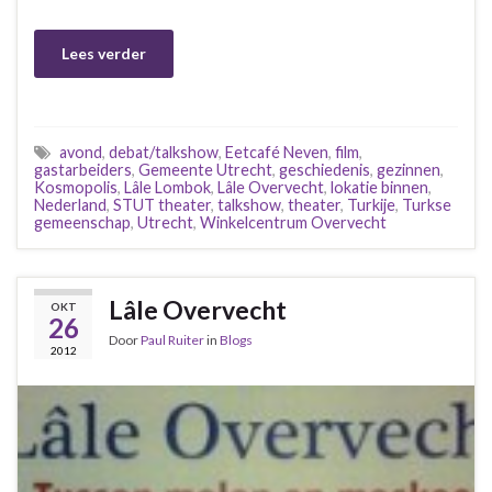
Lees verder
avond
,
debat/talkshow
,
Eetcafé Neven
,
film
,
gastarbeiders
,
Gemeente Utrecht
,
geschiedenis
,
gezinnen
,
Kosmopolis
,
Lâle Lombok
,
Lâle Overvecht
,
lokatie binnen
,
Nederland
,
STUT theater
,
talkshow
,
theater
,
Turkije
,
Turkse
gemeenschap
,
Utrecht
,
Winkelcentrum Overvecht
Lâle Overvecht
OKT
26
Door
Paul Ruiter
in
Blogs
2012