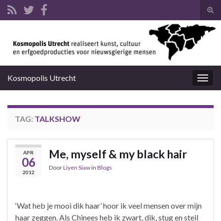
Tog
zoek
Search for:
Kosmopolis Utrecht
Togg
navig
TAG:
TALKSHOW
Me, myself & my black hair
APR
06
Door
Liyen Siaw
in
Blogs
2012
‘Wat heb je mooi dik haar’ hoor ik veel mensen over mijn
haar zeggen. Als Chinees heb ik zwart, dik, stug en steil