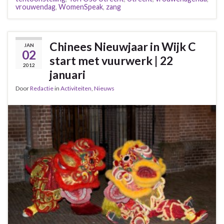
vrouwendag
,
WomenSpeak
,
zang
Chinees Nieuwjaar in Wijk C
JAN
02
start met vuurwerk | 22
2012
januari
Door
Redactie
in
Activiteiten
,
Nieuws