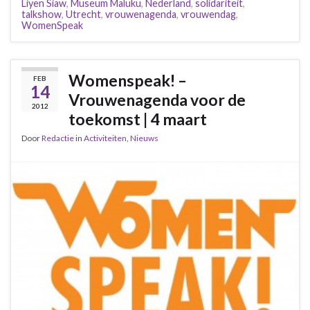
Liyen Siaw
,
Museum Maluku
,
Nederland
,
solidariteit
,
talkshow
,
Utrecht
,
vrouwenagenda
,
vrouwendag
,
WomenSpeak
Womenspeak! –
FEB
14
Vrouwenagenda voor de
2012
toekomst | 4 maart
Door
Redactie
in
Activiteiten
,
Nieuws