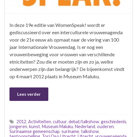
In deze 19e editie van WomenSpeak! wordt er
gediscussieerd over een interculturele vrouwenagenda
voor de 21e eeuw als opmaat naar de viering van 100
jaar Internationale Vrouwendag. Is er nog een
vrouwenbeweging voor vrouwen van verschillende
etniciteiten? Zou die er moeten zijn en zo ja, welke
onderwerpen zijn dan belangrijk? De bijeenkomst vindt
op 4 maart 2012 plaats in Museum Maluku.
Lees verder
2012
,
Activiteiten
,
cultuur
,
debat/talkshow
,
geschiedenis
,
jongeren
,
kunst
,
Museum Maluku
,
Nederland
,
ouderen
,
Surinaamse gemeenschap
,
suriname
,
talkshow
,
tentoonstelling
,
Tori Oso Utrecht
,
Utrecht
,
vrouwenagenda
,