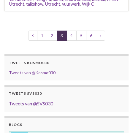
Utrecht
,
talkshow
,
Utrecht
,
vuurwerk
,
Wijk C
1
2
3
4
5
6
TWEETS KOSMO030
Tweets van @Kosmo030
TWEETS SVS030
Tweets van @SVS030
BLOGS