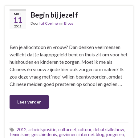
Begin bij jezelf
MRT
11
Door
Icif Coelingh
in
Blogs
2012
Ben je allochtoon èn vrouw? Dan denken veel mensen
wellicht dat je laagopgeleid bent en thuis zit om voor het
huishouden en kinderen te zorgen. Moet ik me als
Chinees èn vrouw zijnde hier ook zorgen om maken? Ik
zou deze vraag met ‘nee’ willen beantwoorden, omdat
Chinese meiden goed presteren op school en gezien …
Lees verder
2012
,
arbeidspositie
,
cultureel
,
cultuur
,
debat/talkshow
,
feminisme
,
geschiedenis
,
gezinnen
,
internet blog
,
jongeren
,