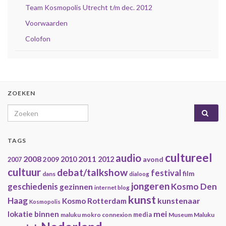
Team Kosmopolis Utrecht t/m dec. 2012
Voorwaarden
Colofon
ZOEKEN
Search for:
TAGS
cultureel
audio
2008
2011
2009
2010
2012
avond
2007
cultuur
debat/talkshow
festival
film
dans
dialoog
jongeren
geschiedenis
Kosmo Den
gezinnen
internet blog
kunst
Haag
kunstenaar
Kosmo Rotterdam
Kosmopolis
mei
lokatie binnen
maluku mokro connexion
media
Museum Maluku