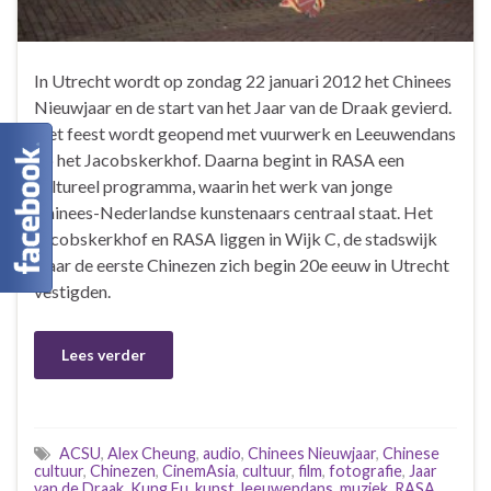
In Utrecht wordt op zondag 22 januari 2012 het Chinees
Nieuwjaar en de start van het Jaar van de Draak gevierd.
Het feest wordt geopend met vuurwerk en Leeuwendans
op het Jacobskerkhof. Daarna begint in RASA een
cultureel programma, waarin het werk van jonge
Chinees-Nederlandse kunstenaars centraal staat. Het
Jacobskerkhof en RASA liggen in Wijk C, de stadswijk
waar de eerste Chinezen zich begin 20e eeuw in Utrecht
vestigden.
Lees verder
ACSU
,
Alex Cheung
,
audio
,
Chinees Nieuwjaar
,
Chinese
cultuur
,
Chinezen
,
CinemAsia
,
cultuur
,
film
,
fotografie
,
Jaar
van de Draak
,
Kung Fu
,
kunst
,
leeuwendans
,
muziek
,
RASA