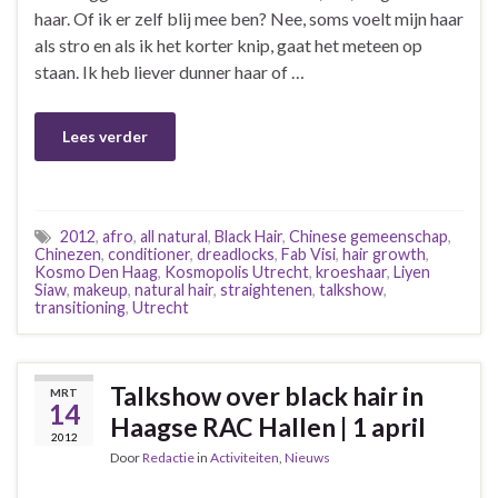
haar. Of ik er zelf blij mee ben? Nee, soms voelt mijn haar
als stro en als ik het korter knip, gaat het meteen op
staan. Ik heb liever dunner haar of …
Lees verder
2012
,
afro
,
all natural
,
Black Hair
,
Chinese gemeenschap
,
Chinezen
,
conditioner
,
dreadlocks
,
Fab Visi
,
hair growth
,
Kosmo Den Haag
,
Kosmopolis Utrecht
,
kroeshaar
,
Liyen
Siaw
,
makeup
,
natural hair
,
straightenen
,
talkshow
,
transitioning
,
Utrecht
Talkshow over black hair in
MRT
14
Haagse RAC Hallen | 1 april
2012
Door
Redactie
in
Activiteiten
,
Nieuws