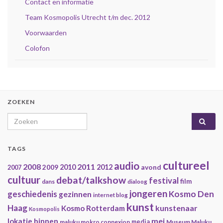
Contact en informatie
Team Kosmopolis Utrecht t/m dec. 2012
Voorwaarden
Colofon
ZOEKEN
Search for:
TAGS
cultureel
audio
2008
2011
2009
2010
2012
avond
2007
cultuur
debat/talkshow
festival
film
dans
dialoog
jongeren
geschiedenis
Kosmo Den
gezinnen
internet blog
kunst
Haag
kunstenaar
Kosmo Rotterdam
Kosmopolis
mei
lokatie binnen
maluku mokro connexion
media
Museum Maluku