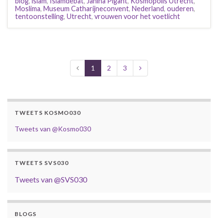
blog
,
islam
,
Islamdebat
,
Janina Pigaht
,
Kosmopolis Utrecht
,
Moslima
,
Museum Catharijneconvent
,
Nederland
,
ouderen
,
tentoonstelling
,
Utrecht
,
vrouwen voor het voetlicht
1
2
3
TWEETS KOSMO030
Tweets van @Kosmo030
TWEETS SVS030
Tweets van @SVS030
BLOGS