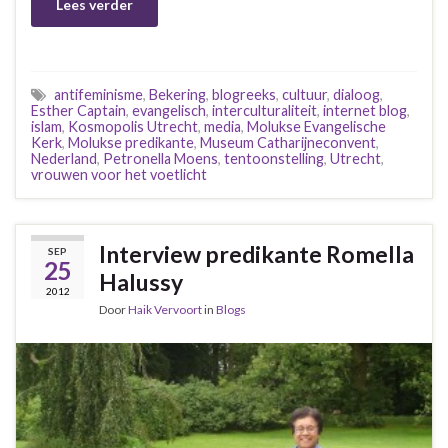
Lees verder
antifeminisme
,
Bekering
,
blogreeks
,
cultuur
,
dialoog
,
Esther Captain
,
evangelisch
,
interculturaliteit
,
internet blog
,
islam
,
Kosmopolis Utrecht
,
media
,
Molukse Evangelische
Kerk
,
Molukse predikante
,
Museum Catharijneconvent
,
Nederland
,
Petronella Moens
,
tentoonstelling
,
Utrecht
,
vrouwen voor het voetlicht
Interview predikante Romella
SEP
25
Halussy
2012
Door
Haik Vervoort
in
Blogs