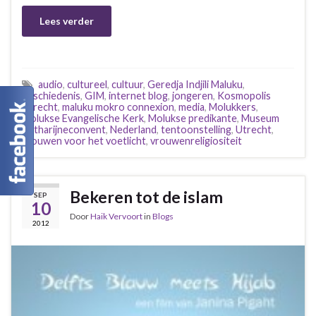
Lees verder
audio
,
cultureel
,
cultuur
,
Geredja Indjili Maluku
,
geschiedenis
,
GIM
,
internet blog
,
jongeren
,
Kosmopolis
Utrecht
,
maluku mokro connexion
,
media
,
Molukkers
,
Molukse Evangelische Kerk
,
Molukse predikante
,
Museum
Catharijneconvent
,
Nederland
,
tentoonstelling
,
Utrecht
,
vrouwen voor het voetlicht
,
vrouwenreligiositeit
Bekeren tot de islam
SEP
10
Door
Haik Vervoort
in
Blogs
2012