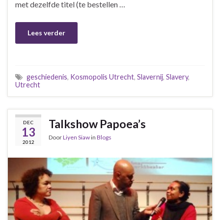
met dezelfde titel (te bestellen …
Lees verder
geschiedenis
,
Kosmopolis Utrecht
,
Slavernij
,
Slavery
,
Utrecht
Talkshow Papoea’s
DEC
13
Door
Liyen Siaw
in
Blogs
2012