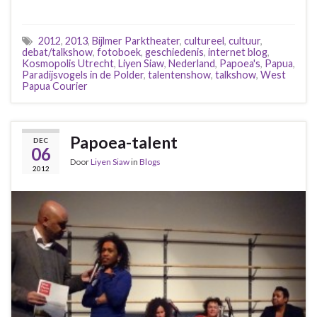
2012
,
2013
,
Bijlmer Parktheater
,
cultureel
,
cultuur
,
debat/talkshow
,
fotoboek
,
geschiedenis
,
internet blog
,
Kosmopolis Utrecht
,
Liyen Siaw
,
Nederland
,
Papoea's
,
Papua
,
Paradijsvogels in de Polder
,
talentenshow
,
talkshow
,
West
Papua Courier
Papoea-talent
DEC
06
Door
Liyen Siaw
in
Blogs
2012