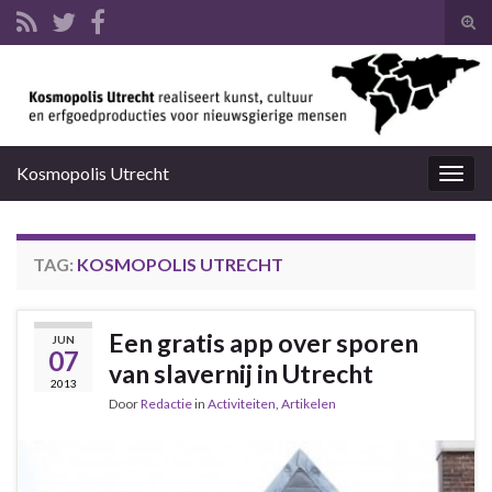
Tog
zoek
Search for:
Kosmopolis Utrecht
Togg
navig
TAG:
KOSMOPOLIS UTRECHT
Een gratis app over sporen
JUN
07
van slavernij in Utrecht
2013
Door
Redactie
in
Activiteiten
,
Artikelen