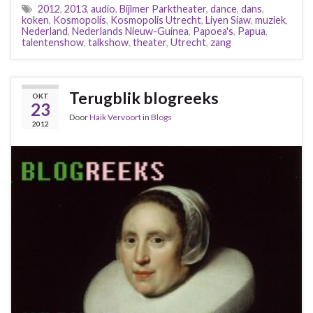
2012
,
2013
,
audio
,
Bijlmer Parktheater
,
dance
,
dans
,
koken
,
Kosmopolis
,
Kosmopolis Utrecht
,
Liyen Siaw
,
muziek
,
Nederland
,
Nederlands Nieuw-Guinea
,
Papoea's
,
Papua
,
talentenshow
,
talkshow
,
theater
,
Utrecht
,
zang
Terugblik blogreeks
OKT
23
Door
Haik Vervoort
in
Blogs
2012