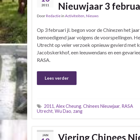
Nieuwjaar 3 februa
2011
Door
Redactie
in
Activiteiten
,
Nieuws
Op 3 februari jl. begon voor de Chinezen het jaar
bemoedigend jaar volgens de voorspellingen. He
Utrecht op veler verzoek opnieuw gevierd met k
Jacobskerkhof, een leeuwendans en een gevariee
RASA.
Lees verder
2011
,
Alex Cheung
,
Chinees Nieuwjaar
,
RASA
Utrecht
,
Wu Dao
,
zang
Viering Chinees Ni
JAN