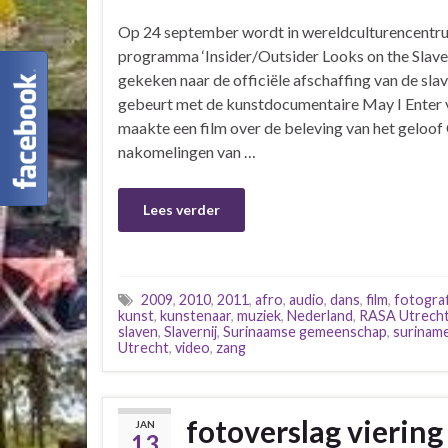
Op 24 september wordt in wereldculturencentr
programma ‘Insider/Outsider Looks on the Slave
gekeken naar de officiële afschaffing van de slav
gebeurt met de kunstdocumentaire May I Enter v
maakte een film over de beleving van het geloo
nakomelingen van …
Lees verder
2009
,
2010
,
2011
,
afro
,
audio
,
dans
,
film
,
fotograf
kunst
,
kunstenaar
,
muziek
,
Nederland
,
RASA Utrech
slaven
,
Slavernij
,
Surinaamse gemeenschap
,
surinam
Utrecht
,
video
,
zang
fotoverslag vierin
JAN
13