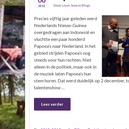
Door
Liyen Siaw
in
Blogs
2012
Precies vijftig jaar geleden werd
Nederlands Nieuw-Guinea
overgedragen aan Indonesië en
vluchtte een paar honderd
Papoea’s naar Nederland. In het
gebied strijden Papoea’s nog
steeds voor hun rechten. Niet
alleen in de politiek, maar ook in
de muziek laten Papoea’s hun
stem horen. Dat werd duidelijk op 2 december, t
talentenshow …
Lees verder