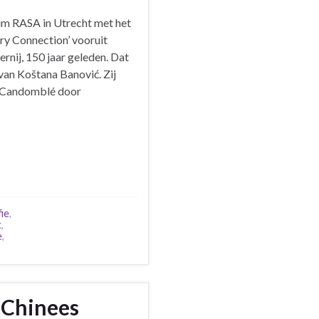
um RASA in Utrecht met het
ry Connection’ vooruit
ernij, 150 jaar geleden. Dat
an Koštana Banović. Zij
f Candomblé door
ie
,
t
,
e
,
g Chinees