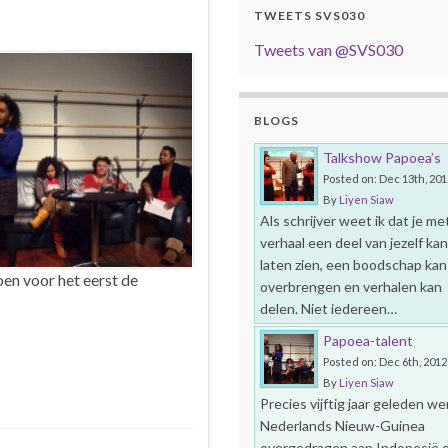
TWEETS SVS030
Tweets van @SVS030
BLOGS
Talkshow Papoea’s
Posted on: Dec 13th, 201
By
Liyen Siaw
Als schrijver weet ik dat je met
verhaal een deel van jezelf kan
laten zien, een boodschap kan
oen voor het eerst de
overbrengen en verhalen kan
delen. Niet iedereen…
Papoea-talent
Posted on: Dec 6th, 2012
By
Liyen Siaw
Precies vijftig jaar geleden we
Nederlands Nieuw-Guinea
overgedragen aan Indonesië 