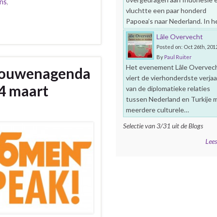
ns
,
,
vluchtte een paar honderd
Papoea’s naar Nederland. In 
Lâle Overvecht
Posted on: Oct 26th, 201
By
Paul Ruiter
Het evenement Lâle Overvec
rouwenagenda
viert de vierhonderdste verja
 4 maart
van de diplomatieke relaties
tussen Nederland en Turkije 
meerdere culturele…
Selectie van 3/31 uit de Blogs
Lees