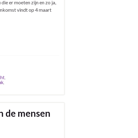
die er moeten zijn en zo ja,
enkomst vindt op 4 maart
cht
,
ak
,
n de mensen