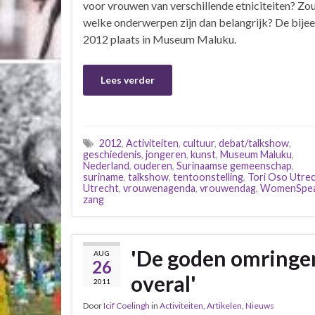
voor vrouwen van verschillende etniciteiten? Zou 
welke onderwerpen zijn dan belangrijk? De bije
2012 plaats in Museum Maluku.
Lees verder
2012
,
Activiteiten
,
cultuur
,
debat/talkshow
,
geschiedenis
,
jongeren
,
kunst
,
Museum Maluku
,
Nederland
,
ouderen
,
Surinaamse gemeenschap
,
suriname
,
talkshow
,
tentoonstelling
,
Tori Oso Utre
Utrecht
,
vrouwenagenda
,
vrouwendag
,
WomenSpe
zang
'De goden omringe
AUG
26
overal'
2011
Door
Icif Coelingh
in
Activiteiten
,
Artikelen
,
Nieuws