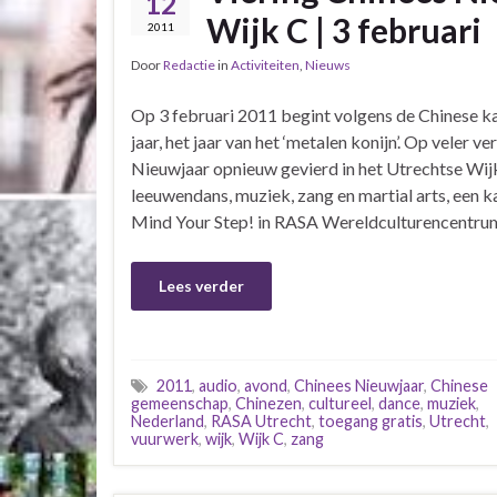
12
Wijk C | 3 februari
2011
Door
Redactie
in
Activiteiten
,
Nieuws
Op 3 februari 2011 begint volgens de Chinese k
jaar, het jaar van het ‘metalen konijn’. Op veler 
Nieuwjaar opnieuw gevierd in het Utrechtse Wij
leeuwendans, muziek, zang en martial arts, een 
Mind Your Step! in RASA Wereldculturencentru
Lees verder
2011
,
audio
,
avond
,
Chinees Nieuwjaar
,
Chinese
gemeenschap
,
Chinezen
,
cultureel
,
dance
,
muziek
,
Nederland
,
RASA Utrecht
,
toegang gratis
,
Utrecht
,
vuurwerk
,
wijk
,
Wijk C
,
zang