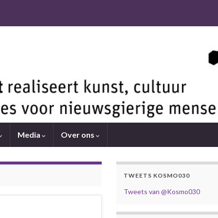
Media
Over ons
TWEETS KOSMO030
Tweets van @Kosmo030