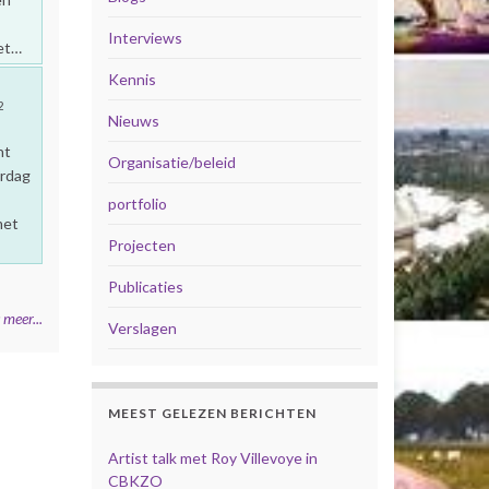
Interviews
het…
Kennis
2
Nieuws
ht
Organisatie/beleid
ardag
portfolio
met
Projecten
Publicaties
 meer...
Verslagen
MEEST GELEZEN BERICHTEN
Artist talk met Roy Villevoye in
CBKZO