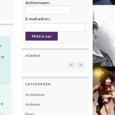
Achternaam :
E-mail adres :
2
AGENDA
 je
<
>
CATEGORIEËN
Activiteiten
rd
Artikelen
Blogs
en