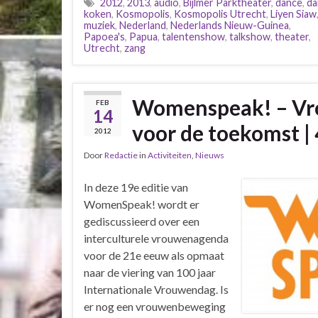
2012
,
2013
,
audio
,
Bijlmer Parktheater
,
dance
,
da
koken
,
Kosmopolis
,
Kosmopolis Utrecht
,
Liyen Siaw
muziek
,
Nederland
,
Nederlands Nieuw-Guinea
,
Papoea's
,
Papua
,
talentenshow
,
talkshow
,
theater
,
Utrecht
,
zang
Womenspeak! – V
FEB
14
voor de toekomst |
2012
Door
Redactie
in
Activiteiten
,
Nieuws
In deze 19e editie van
WomenSpeak! wordt er
gediscussieerd over een
interculturele vrouwenagenda
voor de 21e eeuw als opmaat
naar de viering van 100 jaar
Internationale Vrouwendag. Is
er nog een vrouwenbeweging