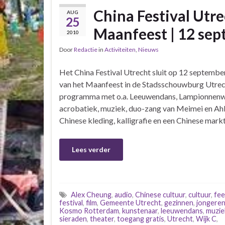
China Festival Utre
AUG
25
Maanfeest | 12 se
2010
Door
Redactie
in
Activiteiten
,
Nieuws
Het China Festival Utrecht sluit op 12 september 
van het Maanfeest in de Stadsschouwburg Utrech
programma met o.a. Leeuwendans, Lampionnenwo
acrobatiek, muziek, duo-zang van Meimei en Ahbi
Chinese kleding, kalligrafie en een Chinese markt
Lees verder
Alex Cheung
,
audio
,
Chinese cultuur
,
cultuur
,
fee
festival
,
film
,
Gemeente Utrecht
,
gezinnen
,
jongere
Kosmo Rotterdam
,
kunstenaar
,
leeuwendans
,
muzie
sieraden
,
theater
,
toegang gratis
,
Utrecht
,
Wijk C
,