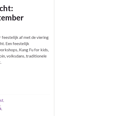
cht:
ptember
feestelijk af met de viering
t. Een feestelijk
rkshops, Kung Fu for kids,
n, volksdans, traditionele
.
st
,
n
,
k
,