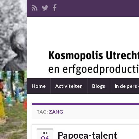
Home
Activiteiten
Blogs
In de pers
TAG:
ZANG
Papoea-talent
DEC
06