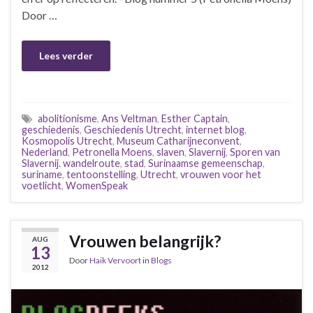
Door …
Lees verder
abolitionisme
,
Ans Veltman
,
Esther Captain
,
geschiedenis
,
Geschiedenis Utrecht
,
internet blog
,
Kosmopolis Utrecht
,
Museum Catharijneconvent
,
Nederland
,
Petronella Moens
,
slaven
,
Slavernij
,
Sporen van
Slavernij. wandelroute
,
stad
,
Surinaamse gemeenschap
,
suriname
,
tentoonstelling
,
Utrecht
,
vrouwen voor het
voetlicht
,
WomenSpeak
Vrouwen belangrijk?
AUG
13
Door
Haik Vervoort
in
Blogs
2012