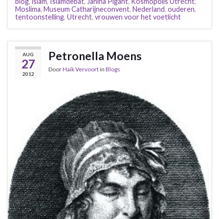
blog
,
islam
,
Islamdebat
,
Janina Pigaht
,
Kosmopolis Utrecht
,
Moslima
,
Museum Catharijneconvent
,
Nederland
,
ouderen
,
tentoonstelling
,
Utrecht
,
vrouwen voor het voetlicht
Petronella Moens
AUG
27
Door
Haik Vervoort
in
Blogs
2012