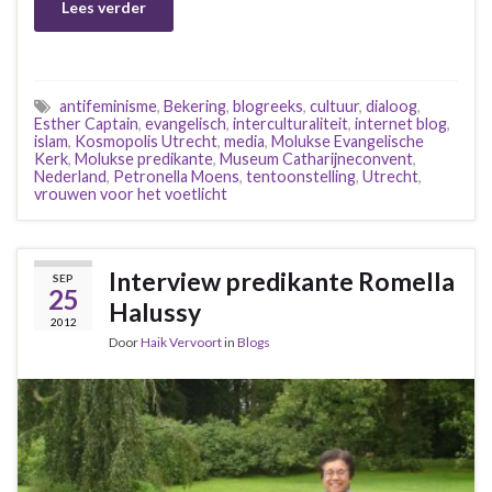
Lees verder
antifeminisme
,
Bekering
,
blogreeks
,
cultuur
,
dialoog
,
Esther Captain
,
evangelisch
,
interculturaliteit
,
internet blog
,
islam
,
Kosmopolis Utrecht
,
media
,
Molukse Evangelische
Kerk
,
Molukse predikante
,
Museum Catharijneconvent
,
Nederland
,
Petronella Moens
,
tentoonstelling
,
Utrecht
,
vrouwen voor het voetlicht
Interview predikante Romella
SEP
25
Halussy
2012
Door
Haik Vervoort
in
Blogs