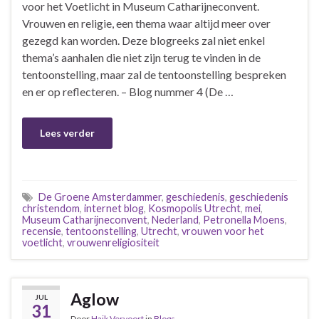
voor het Voetlicht in Museum Catharijneconvent.
Vrouwen en religie, een thema waar altijd meer over
gezegd kan worden. Deze blogreeks zal niet enkel
thema’s aanhalen die niet zijn terug te vinden in de
tentoonstelling, maar zal de tentoonstelling bespreken
en er op reflecteren. – Blog nummer 4 (De …
Lees verder
De Groene Amsterdammer
,
geschiedenis
,
geschiedenis
christendom
,
internet blog
,
Kosmopolis Utrecht
,
mei
,
Museum Catharijneconvent
,
Nederland
,
Petronella Moens
,
recensie
,
tentoonstelling
,
Utrecht
,
vrouwen voor het
voetlicht
,
vrouwenreligiositeit
Aglow
JUL
31
Door
Haik Vervoort
in
Blogs