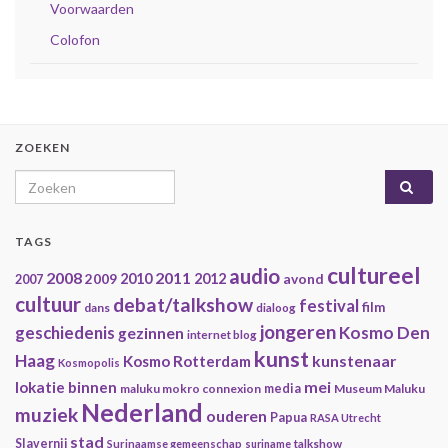
Voorwaarden
Colofon
ZOEKEN
Search for:
TAGS
cultureel
audio
2008
2011
2009
2010
2012
avond
2007
cultuur
debat/talkshow
festival
film
dans
dialoog
jongeren
geschiedenis
Kosmo Den
gezinnen
internet blog
kunst
Haag
kunstenaar
Kosmo Rotterdam
Kosmopolis
mei
lokatie binnen
maluku mokro connexion
media
Museum Maluku
Nederland
muziek
ouderen
Papua
RASA Utrecht
stad
Slavernij
Surinaamse gemeenschap
suriname
talkshow