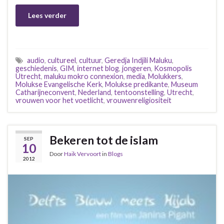
Lees verder
audio
,
cultureel
,
cultuur
,
Geredja Indjili Maluku
,
geschiedenis
,
GIM
,
internet blog
,
jongeren
,
Kosmopolis
Utrecht
,
maluku mokro connexion
,
media
,
Molukkers
,
Molukse Evangelische Kerk
,
Molukse predikante
,
Museum
Catharijneconvent
,
Nederland
,
tentoonstelling
,
Utrecht
,
vrouwen voor het voetlicht
,
vrouwenreligiositeit
Bekeren tot de islam
SEP
10
Door
Haik Vervoort
in
Blogs
2012