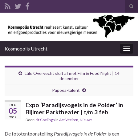
Tog
zoek
Search for:
Kosmopolis Utrecht
Togg
navig
Lâle Overvecht sluit af met Film & Food Night | 14
december
Papoea-talent
Expo ‘Paradijsvogels in de Polder’ in
DEC
05
Bijlmer Parktheater | t/m 3 feb
2012
Door
Icif Coelingh
in
Activiteiten
,
Nieuws
De fototentoonstelling
Paradijsvogels in de Polder
is een