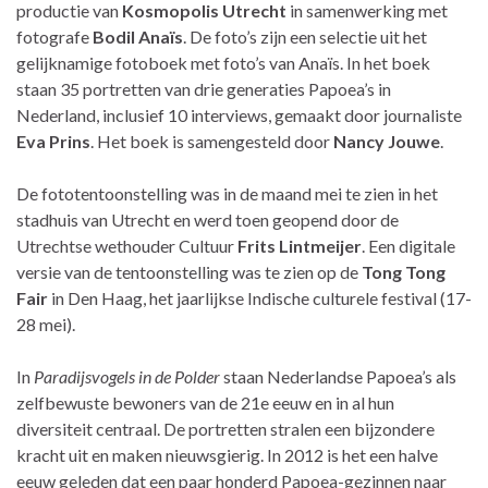
productie van
Kosmopolis Utrecht
in samenwerking met
fotografe
Bodil Anaïs
. De foto’s zijn een selectie uit het
gelijknamige fotoboek met foto’s van Anaïs. In het boek
staan 35 portretten van drie generaties Papoea’s in
Nederland, inclusief 10 interviews, gemaakt door journaliste
Eva Prins
. Het boek is samengesteld door
Nancy Jouwe
.
De fototentoonstelling was in de maand mei te zien in het
stadhuis van Utrecht en werd toen geopend door de
Utrechtse wethouder Cultuur
Frits Lintmeijer
. Een digitale
versie van de tentoonstelling was te zien op de
Tong Tong
Fair
in Den Haag, het jaarlijkse Indische culturele festival (17-
28 mei).
In
Paradijsvogels in de Polder
staan Nederlandse Papoea’s als
zelfbewuste bewoners van de 21e eeuw en in al hun
diversiteit centraal. De portretten stralen een bijzondere
kracht uit en maken nieuwsgierig. In 2012 is het een halve
eeuw geleden dat een paar honderd Papoea-gezinnen naar