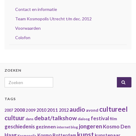
Contact en informatie
Team Kosmopolis Utrecht t/m dec. 2012
Voorwaarden
Colofon
ZOEKEN
Search for:
TAGS
cultureel
audio
2008
2011
2009
2010
2012
avond
2007
cultuur
debat/talkshow
festival
film
dans
dialoog
jongeren
geschiedenis
Kosmo Den
gezinnen
internet blog
kunst
Haag
kunstenaar
Kosmo Rotterdam
Kosmopolis