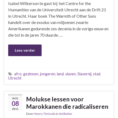
Isabel Wilkerson te gast bij het Centre for the
Humanities van de Universiteit Utrecht aan de Drift 21
in Utrecht. Haar boek The Warmth of Other Suns
handelt over de exodus van miljoenen zwarte
Amerikanen gedurende zes decenia in de vorige eeuw en
die tot in de jaren 70 duurde. …
Lees verder
afro
,
gezinnen
,
jongeren
,
land
,
slaven
,
Slavernij
,
stad
,
Utrecht
Molukse lessen voor
AUG
08
Marokkanen die radicaliseren
2011
Door
Henry Timisela
in
Artikelen