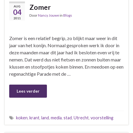
Zomer
AUG
04
Door
Nancy Jouwe
in
Blogs
2011
Zomer is een relatief begrip, zo blijkt maar weer in dit
jaar van het konijn. Normaal gesproken werk ik door in
deze maanden maar dit jaar had ik besloten even vrij te
nemen. Dat werd dus niet fietsen en zonnen buiten maar
klussen en stoofpotjes koken binnen. En meedoen op een
regenachtige Parade met de …
Lees verder
koken
,
krant
,
land
,
media
,
stad
,
Utrecht
,
voorstelling