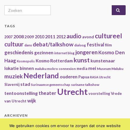
Search for:
TAGS
cultureel
audio
2008
2011
2009
2010
2012
avond
2007
cultuur
debat/talkshow
festival
film
dans
dialoog
jongeren
geschiedenis
Kosmo Den
gezinnen
internet blog
kunst
Haag
kunstenaar
Kosmo Rotterdam
Kosmopolis
mei
lokatie binnen
maluku mokro connexion
media
Museum Maluku
Nederland
muziek
ouderen
Papua
RASA Utrecht
stad
Slavernij
Surinaamse gemeenschap
suriname
talkshow
Utrecht
theater
tentoonstelling
Vrede
voorstelling
wijk
van Utrecht
ARCHIEVEN
Archieven
We gebruiken cookies om ervoor te zorgen dat onze website