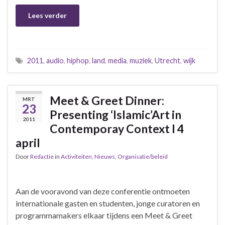
Lees verder
2011
,
audio
,
hiphop
,
land
,
media
,
muziek
,
Utrecht
,
wijk
Meet & Greet Dinner:
MRT
23
Presenting ‘Islamic’Art in
2011
Contemporay Context I 4
april
Door
Redactie
in
Activiteiten
,
Nieuws
,
Organisatie/beleid
Aan de vooravond van deze conferentie ontmoeten
internationale gasten en studenten, jonge curatoren en
programmamakers elkaar tijdens een Meet & Greet