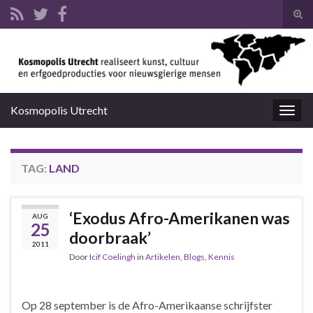
Tog
zoek
Search for:
Kosmopolis Utrecht
Togg
navig
TAG:
LAND
‘Exodus Afro-Amerikanen was
AUG
25
doorbraak’
2011
Door
Icif Coelingh
in
Artikelen
,
Blogs
,
Kennis
Op 28 september is de Afro-Amerikaanse schrijfster