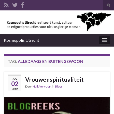
Tog
zoek
Search for:
Kosmopolis Utrecht
Togg
navig
TAG:
ALLEDAAGS EN BUITENGEWOON
Vrouwenspiritualiteit
JUL
02
Door
Haik Vervoort
in
Blogs
2012