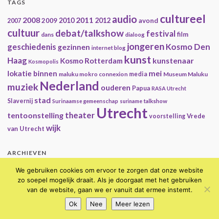
TAGS
cultureel
audio
2008
2011
2009
2010
2012
avond
2007
cultuur
debat/talkshow
festival
film
dans
dialoog
jongeren
geschiedenis
Kosmo Den
gezinnen
internet blog
kunst
Haag
kunstenaar
Kosmo Rotterdam
Kosmopolis
mei
lokatie binnen
maluku mokro connexion
media
Museum Maluku
Nederland
muziek
ouderen
Papua
RASA Utrecht
stad
Slavernij
Surinaamse gemeenschap
suriname
talkshow
Utrecht
theater
tentoonstelling
Vrede
voorstelling
wijk
van Utrecht
ARCHIEVEN
Archieven
We gebruiken cookies om ervoor te zorgen dat onze website
zo soepel mogelijk draait. Als je doorgaat met het gebruiken
van de website, gaan we er vanuit dat ermee instemt.
© 2026 Kosmopolis Utrecht.
Ok
Nee
Meer lezen
Gemaakt met
door
Graphene Themes
.