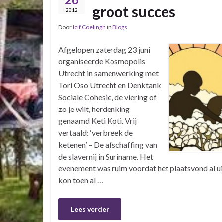
groot succes
2012
Door
Icif Coelingh
in
Blogs
Afgelopen zaterdag 23 juni
organiseerde Kosmopolis
Utrecht in samenwerking met
Tori Oso Utrecht en Denktank
Sociale Cohesie, de viering of
zo je wilt, herdenking
genaamd Keti Koti. Vrij
vertaald: ‘verbreek de
ketenen’ – De afschaffing van
de slavernij in Suriname. Het
evenement was ruim voordat het plaatsvond al ui
kon toen al …
Lees verder