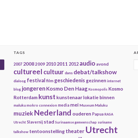
TAGS
A
audio
A
2008
2011
2009
2010
2012
avond
2007
cultureel
cultuur
debat/talkshow
dans
geschiedenis
festival
gezinnen
film
dialoog
internet
jongeren
Kosmo Den Haag
Kosmo
blog
Kosmopolis
kunst
kunstenaar
Rotterdam
lokatie binnen
mei
maluku mokro connexion
media
Museum Maluku
Nederland
muziek
ouderen
Papua
RASA
stad
Slavernij
Utrecht
Surinaamse gemeenschap
suriname
Utrecht
theater
tentoonstelling
talkshow