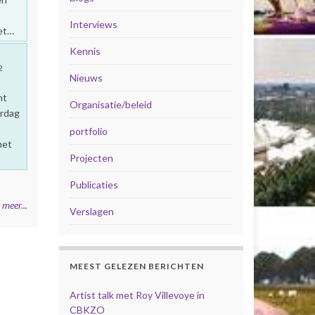
Interviews
het…
Kennis
2
Nieuws
ht
Organisatie/beleid
ardag
portfolio
met
Projecten
Publicaties
 meer...
Verslagen
MEEST GELEZEN BERICHTEN
Artist talk met Roy Villevoye in
CBKZO