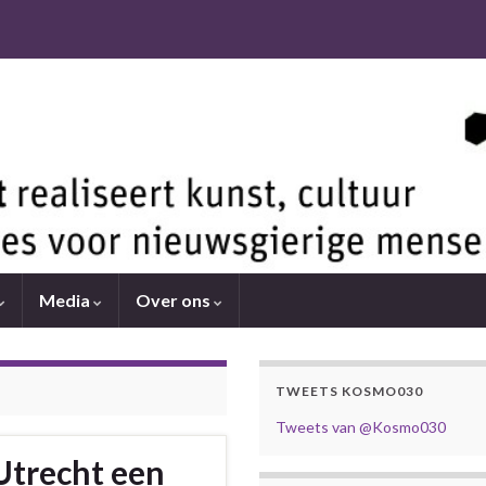
Media
Over ons
TWEETS KOSMO030
Tweets van @Kosmo030
 Utrecht een