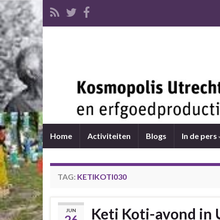
Home
Activiteiten
Blogs
In de pers
TAG:
KETIKOTI030
Keti Koti-avond in
JUN
26