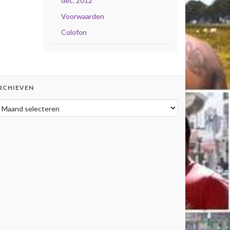
dec. 2012
Voorwaarden
Colofon
RCHIEVEN
rchieven