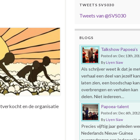
TWEETS SVS030
Tweets van @SVS030
BLOGS
Talkshow Papoea’s
Posted on: Dec 13th, 201
By
Liyen Siaw
Als schrijver weet ik dat je met
verhaal een deel van jezelf kan
laten zien, een boodschap kan
overbrengen en verhalen kan
delen. Niet iedereen…
tverkocht en de organisatie
Papoea-talent
Posted on: Dec 6th, 2012
By
Liyen Siaw
Precies vijftig jaar geleden we
Nederlands Nieuw-Guinea
overgedragen aan Indonesië 