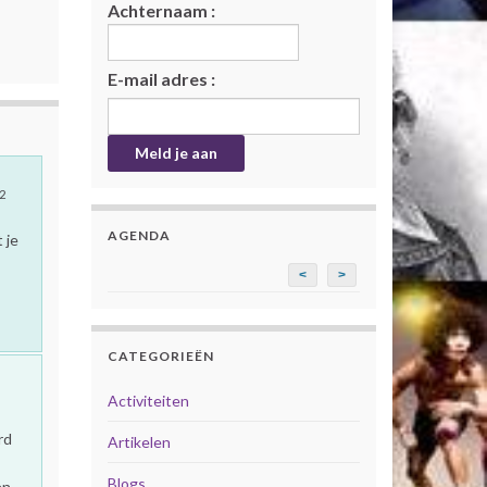
Achternaam :
E-mail adres :
2
AGENDA
 je
<
>
CATEGORIEËN
Activiteiten
rd
Artikelen
Blogs
en