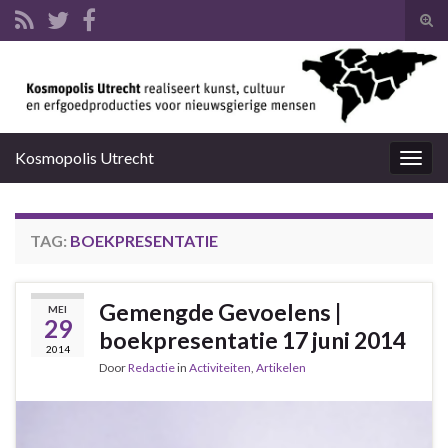
Tog
zoek
Search for:
Kosmopolis Utrecht
Togg
navig
TAG:
BOEKPRESENTATIE
Gemengde Gevoelens |
MEI
29
boekpresentatie 17 juni 2014
2014
Door
Redactie
in
Activiteiten
,
Artikelen