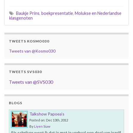
Baukje Prins
,
boekpresentatie
,
Molukse en Nederlandse
klasgenoten
TWEETS KOSMO030
Tweets van @Kosmo030
TWEETS SVS030
Tweets van @SVS030
BLOGS
Talkshow Papoea’s
Posted on: Dec 13th, 2012
By
Liyen Siaw
Als schrijver weet ik dat je met je verhaal een deel van jezelf