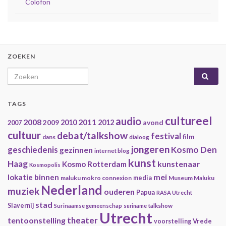
Colofon
ZOEKEN
Search for:
TAGS
cultureel
audio
2008
2011
2009
2010
2012
avond
2007
cultuur
debat/talkshow
festival
film
dans
dialoog
jongeren
geschiedenis
Kosmo Den
gezinnen
internet blog
kunst
Haag
kunstenaar
Kosmo Rotterdam
Kosmopolis
mei
lokatie binnen
maluku mokro connexion
media
Museum Maluku
Nederland
muziek
ouderen
Papua
RASA Utrecht
stad
Slavernij
Surinaamse gemeenschap
suriname
talkshow
Utrecht
theater
tentoonstelling
Vrede
voorstelling