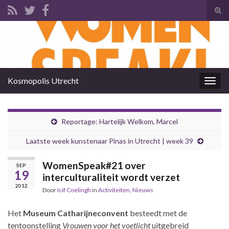
Tog
zoek
Search for:
Kosmopolis Utrecht
Togg
navig
Reportage: Hartelijk Welkom, Marcel
Laatste week kunstenaar Pinas in Utrecht | week 39
WomenSpeak#21 over
SEP
19
interculturaliteit wordt verzet
2012
Door
Icif Coelingh
in
Activiteiten
,
Nieuws
Het
Museum Catharijneconvent
besteedt met de
tentoonstelling
Vrouwen voor het voetlicht
uitgebreid