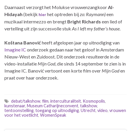
Daarnaast verzorgt het Molukse vrouwenzangkoor
Al-
Hidayah
(bekijk
het optreden bij
zo: Raymann)
een
hier
muzikaal intermezzo en brengt
Bright Richards
een lied of
vertelling uit zijn succesvolle stuk
As I left my father’s house
.
Koštana Banović
heeft afgelopen jaar op uitnodiging van
Imagine IC
onderzoek gedaan naar het geloof in Amsterdam
Nieuw-West en Zuidoost. Dit onderzoek resulteerde in de
video-installatie
Mijn God
, die sinds 14 september te zien is in
Imagine IC. Banović vertoont een korte film over
Mijn God
en
praat over haar onderzoek.
debat/talkshow
,
film
,
interculturaliteit
,
Kosmopolis
,
kunstenaar
,
Museum Catharijneconvent
,
talkshow
,
tentoonstelling
,
toegang op uitnodiging
,
Utrecht
,
video
,
vrouwen
voor het voetlicht
,
WomenSpeak