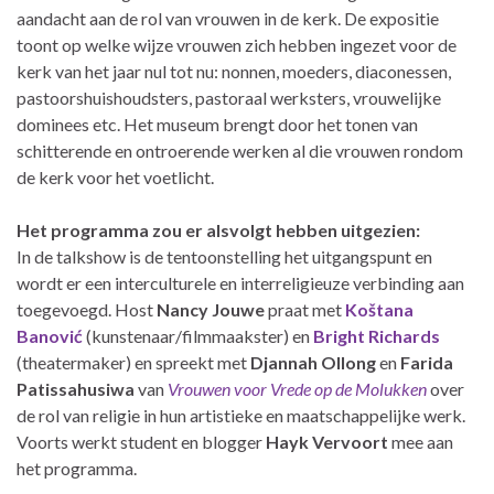
aandacht aan de rol van vrouwen in de kerk. De expositie
toont op welke wijze vrouwen zich hebben ingezet voor de
kerk van het jaar nul tot nu: nonnen, moeders, diaconessen,
pastoorshuishoudsters, pastoraal werksters, vrouwelijke
dominees etc. Het museum brengt door het tonen van
schitterende en ontroerende werken al die vrouwen rondom
de kerk voor het voetlicht.
Het programma zou er alsvolgt hebben uitgezien:
In de talkshow is de tentoonstelling het uitgangspunt en
wordt er een interculturele en interreligieuze verbinding aan
toegevoegd. Host
Nancy Jouwe
praat met
Koštana
Banović
(kunstenaar/filmmaakster) en
Bright Richards
(theatermaker) en spreekt met
Djannah Ollong
en
Farida
Patissahusiwa
van
Vrouwen voor Vrede op de Molukken
over
de rol van religie in hun artistieke en maatschappelijke werk.
Voorts werkt student en blogger
Hayk Vervoort
mee aan
het programma.