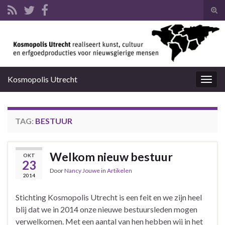
Tog
zoek
Search for:
Kosmopolis Utrecht
Togg
navig
TAG:
BESTUUR
Welkom nieuw bestuur
OKT
23
Door
Nancy Jouwe
in
Artikelen
2014
Stichting Kosmopolis Utrecht is een feit en we zijn heel
blij dat we in 2014 onze nieuwe bestuursleden mogen
verwelkomen. Met een aantal van hen hebben wij in het