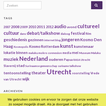
Search for:
TAGS
cultureel
audio
2008
2011
2009
2010
2012
avond
2007
cultuur
debat/talkshow
festival
film
dans
dialoog
jongeren
geschiedenis
Kosmo Den
gezinnen
internet blog
kunst
Haag
kunstenaar
Kosmo Rotterdam
Kosmopolis
mei
lokatie binnen
maluku mokro connexion
media
Museum Maluku
Nederland
muziek
ouderen
Papua
RASA Utrecht
stad
Slavernij
Surinaamse gemeenschap
suriname
talkshow
Utrecht
theater
tentoonstelling
Vrede
voorstelling
wijk
van Utrecht
ARCHIEVEN
Archieven
We gebruiken cookies om ervoor te zorgen dat onze website
zo soepel mogelijk draait. Als je doorgaat met het gebruiken