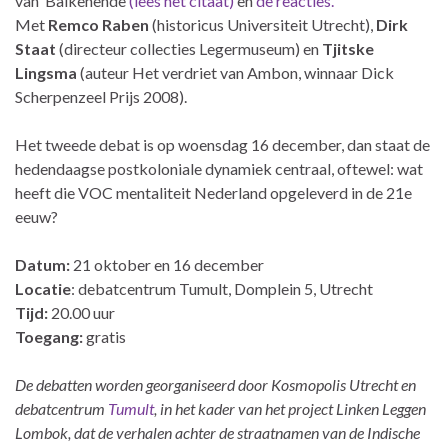
van Balkenende
(lees het citaat)
en
de reacties.
Met
Remco Raben
(historicus Universiteit Utrecht),
Dirk
Staat
(directeur collecties Legermuseum) en
Tjitske
Lingsma
(auteur Het verdriet van Ambon, winnaar Dick
Scherpenzeel Prijs 2008).
Het tweede debat is op woensdag 16 december, dan staat de
hedendaagse postkoloniale dynamiek centraal, oftewel: wat
heeft die VOC mentaliteit Nederland opgeleverd in de 21e
eeuw?
Datum:
21 oktober en 16 december
Locatie
: debatcentrum Tumult, Domplein 5, Utrecht
Tijd:
20.00 uur
Toegang:
gratis
De debatten worden georganiseerd door Kosmopolis Utrecht en
debatcentrum
Tumult
, in het kader van het project Linken Leggen
Lombok, dat de verhalen achter de straatnamen van de Indische