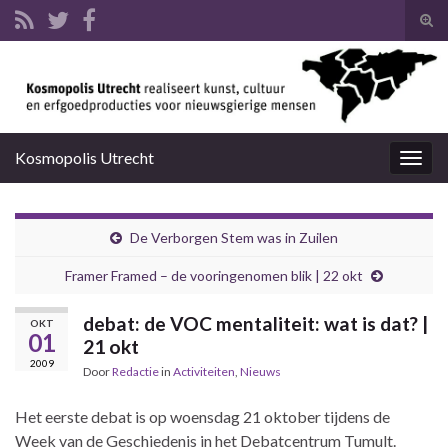
Tog
zoek
Search for:
Kosmopolis Utrecht
Togg
navig
De Verborgen Stem was in Zuilen
Framer Framed – de vooringenomen blik | 22 okt
debat: de VOC mentaliteit: wat is dat? |
OKT
01
21 okt
2009
Door
Redactie
in
Activiteiten
,
Nieuws
Het eerste debat is op woensdag 21 oktober tijdens de
Week van de Geschiedenis in het Debatcentrum Tumult.