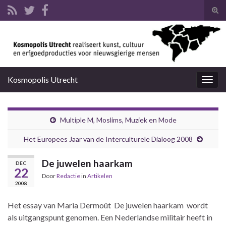
Tog
zoek
Search for:
Kosmopolis Utrecht
Togg
navig
Multiple M, Moslims, Muziek en Mode
Het Europees Jaar van de Interculturele Dialoog 2008
De juwelen haarkam
DEC
22
Door
Redactie
in
Artikelen
2008
Het essay van Maria Dermoût De juwelen haarkam wordt
als uitgangspunt genomen. Een Nederlandse militair heeft in