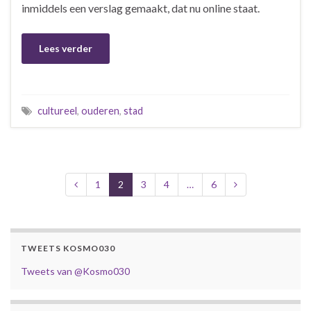
inmiddels een verslag gemaakt, dat nu online staat.
Lees verder
cultureel
,
ouderen
,
stad
1
2
3
4
…
6
TWEETS KOSMO030
Tweets van @Kosmo030