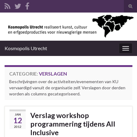
Tog
zoek
Search for:
Kosmopolis Utrecht
Togg
navig
CATEGORIE:
VERSLAGEN
Beschrijvingen over de activiteiten/evenementen van KU
vervaardigd vanuit de organisatie zelf. Verslagen door derden
worden als columns gecategoriseerd.
Verslag workshop
JAN
12
programmering tijdens All
2012
Inclusive