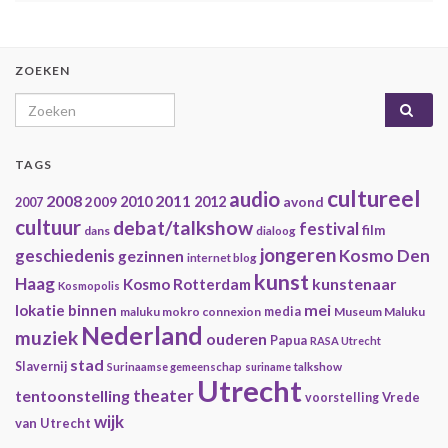
ZOEKEN
Search for:
TAGS
cultureel
audio
2008
2011
2009
2010
2012
avond
2007
cultuur
debat/talkshow
festival
film
dans
dialoog
jongeren
geschiedenis
Kosmo Den
gezinnen
internet blog
kunst
Haag
kunstenaar
Kosmo Rotterdam
Kosmopolis
mei
lokatie binnen
maluku mokro connexion
media
Museum Maluku
Nederland
muziek
ouderen
Papua
RASA Utrecht
stad
Slavernij
Surinaamse gemeenschap
suriname
talkshow
Utrecht
theater
tentoonstelling
Vrede
voorstelling
wijk
van Utrecht