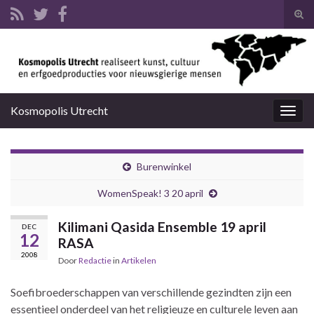
Tog
zoek
Search for:
Kosmopolis Utrecht
Togg
navig
Burenwinkel
WomenSpeak! 3 20 april
Kilimani Qasida Ensemble 19 april
DEC
12
RASA
2008
Door
Redactie
in
Artikelen
Soefibroederschappen van verschillende gezindten zijn een
essentieel onderdeel van het religieuze en culturele leven aan