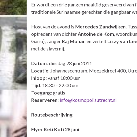
Er wordt een drie gangen maaltijd geserveerd van
traditionele Surinaamse gerechten die gangbaar war
Host van de avond is
Mercedes Zandwijken
. Tus
optredens van dichter
Antoine de Kom
, woordku
Gario), zanger
Raj Mohan
en vertelt
Lizzy van L
met de slavernij.
Datum
: dinsdag 28 juni 2011
Locatie
: Johannescentrum, Moezeldreef 400, Utr
Inloop
: vanaf 18:00 uur
Tijd
: 18:30 – 22:00 uur
Toegang
: gratis
Reserveren
:
info@kosmopolisutrecht.nl
Routebeschrijving
Flyer Keti Koti 28 juni