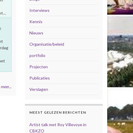
Interviews
het…
Kennis
2
Nieuws
ht
Organisatie/beleid
ardag
portfolio
met
Projecten
Publicaties
 meer...
Verslagen
MEEST GELEZEN BERICHTEN
Artist talk met Roy Villevoye in
CBKZO