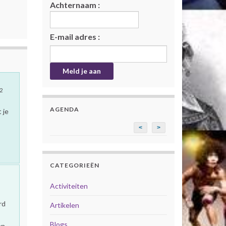
Achternaam :
E-mail adres :
2
AGENDA
 je
<
>
CATEGORIEËN
Activiteiten
rd
Artikelen
Blogs
en