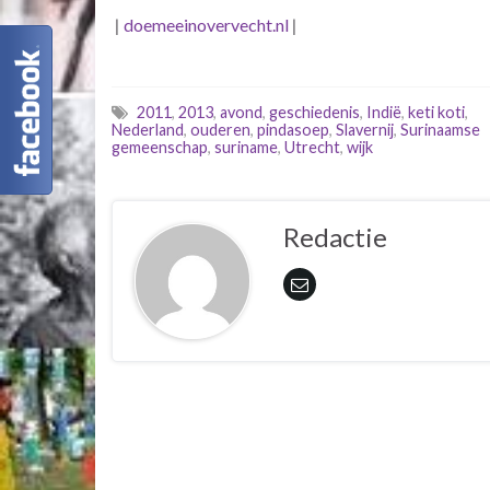
|
doemeeinovervecht.nl
|
2011
,
2013
,
avond
,
geschiedenis
,
Indië
,
keti koti
,
Nederland
,
ouderen
,
pindasoep
,
Slavernij
,
Surinaamse
gemeenschap
,
suriname
,
Utrecht
,
wijk
Redactie