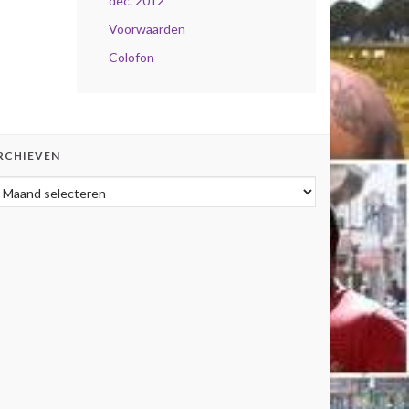
dec. 2012
Voorwaarden
Colofon
RCHIEVEN
rchieven