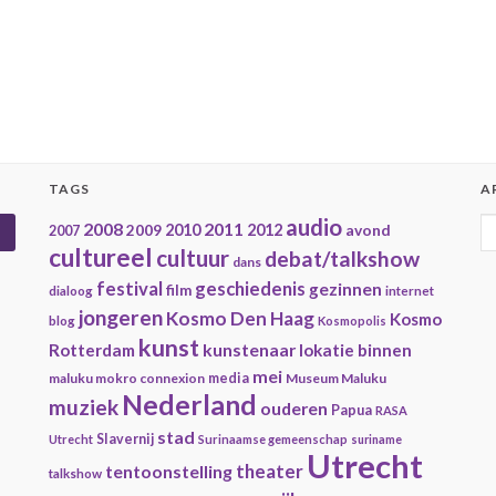
TAGS
A
audio
A
2008
2011
2009
2010
2012
avond
2007
cultureel
cultuur
debat/talkshow
dans
geschiedenis
festival
gezinnen
film
dialoog
internet
jongeren
Kosmo Den Haag
Kosmo
blog
Kosmopolis
kunst
kunstenaar
Rotterdam
lokatie binnen
mei
maluku mokro connexion
media
Museum Maluku
Nederland
muziek
ouderen
Papua
RASA
stad
Slavernij
Utrecht
Surinaamse gemeenschap
suriname
Utrecht
theater
tentoonstelling
talkshow