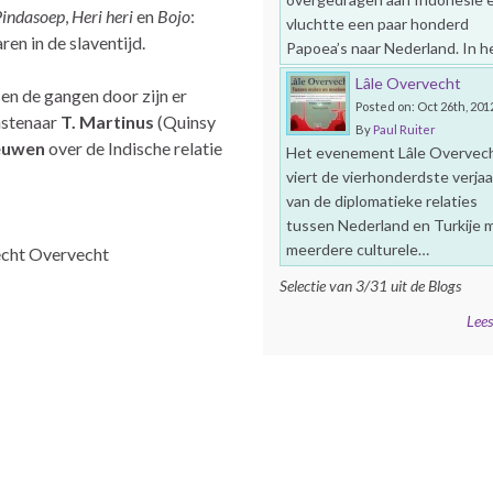
Pindasoep
,
Heri heri
en
Bojo
:
vluchtte een paar honderd
en in de slaventijd.
Papoea’s naar Nederland. In 
Lâle Overvecht
sen de gangen door zijn er
Posted on: Oct 26th, 201
nstenaar
T. Martinus
(Quinsy
By
Paul Ruiter
eeuwen
over de Indische relatie
Het evenement Lâle Overvec
viert de vierhonderdste verja
van de diplomatieke relaties
tussen Nederland en Turkije 
meerdere culturele…
echt Overvecht
Selectie van 3/31 uit de Blogs
Lees