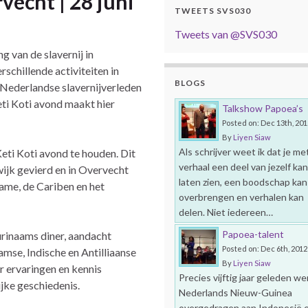
vecht | 28 juni
TWEETS SVS030
Tweets van @SVS030
g van de slavernij in
chillende activiteiten in
BLOGS
 Nederlandse slavernijverleden
eti Koti avond maakt hier
Talkshow Papoea’s
Posted on: Dec 13th, 201
By
Liyen Siaw
Als schrijver weet ik dat je met
eti Koti avond te houden. Dit
verhaal een deel van jezelf kan
wijk gevierd en in Overvecht
laten zien, een boodschap kan
ame, de Cariben en het
overbrengen en verhalen kan
delen. Niet iedereen…
Papoea-talent
urinaams diner, aandacht
Posted on: Dec 6th, 2012
amse, Indische en Antilliaanse
By
Liyen Siaw
 ervaringen en kennis
Precies vijftig jaar geleden we
jke geschiedenis.
Nederlands Nieuw-Guinea
overgedragen aan Indonesië 