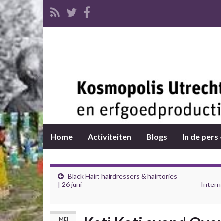
Home
Activiteiten
Blogs
In de pers
Black Hair: hairdressers & hairtories
| 26 juni
Intern
MEI