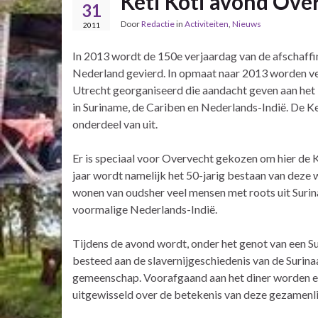
Keti Koti avond Over
31
Door
Redactie
in
Activiteiten
,
Nieuws
2011
In 2013 wordt de 150e verjaardag van de afschaffin
Nederland gevierd. In opmaat naar 2013 worden vers
Utrecht georganiseerd die aandacht geven aan het
in Suriname, de Cariben en Nederlands-Indië. De K
onderdeel van uit.
Er is speciaal voor Overvecht gekozen om hier de K
jaar wordt namelijk het 50-jarig bestaan van deze 
wonen van oudsher veel mensen met roots uit Surin
voormalige Nederlands-Indië.
Tijdens de avond wordt, onder het genot van een S
besteed aan de slavernijgeschiedenis van de Surina
gemeenschap. Voorafgaand aan het diner worden er
uitgewisseld over de betekenis van deze gezamenli